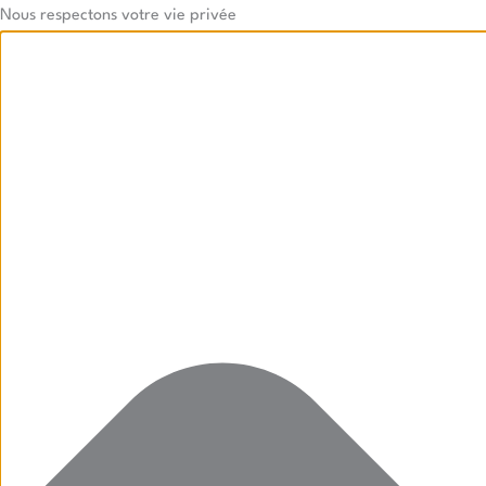
Aller
Marketing
Statistiques
Preferences
Fonctionnels
Nous respectons votre vie privée
au
contenu