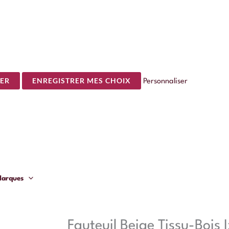
ER
ENREGISTRER MES CHOIX
Personnaliser
arques
Fauteuil Beige Tissu-Bois 