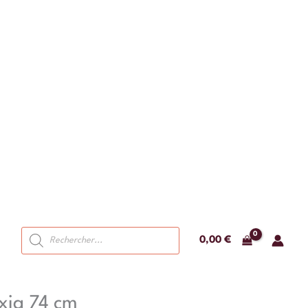
Recherche
0,00
€
de
produits
Ixia 74 cm