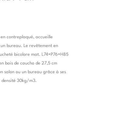
 en contreplaqué, accueille
 un bureau. Le revêtement en
moucheté bicolore mat. L74×P76×H85
 en bois de caucho de 27,5 cm
 un salon ou un bureau grâce à ses
e densité 30kg/m3.