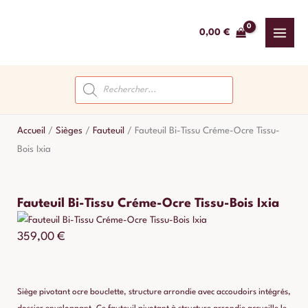
Aller
au
0,00
€
contenu
Recherche
de
produits
Accueil
/
Sièges
/
Fauteuil
/
Fauteuil Bi-Tissu Créme-Ocre Tissu-
Bois Ixia
Fauteuil Bi-Tissu Créme-Ocre Tissu-Bois Ixia
359,00
€
Siège pivotant ocre bouclette, structure arrondie avec accoudoirs intégrés,