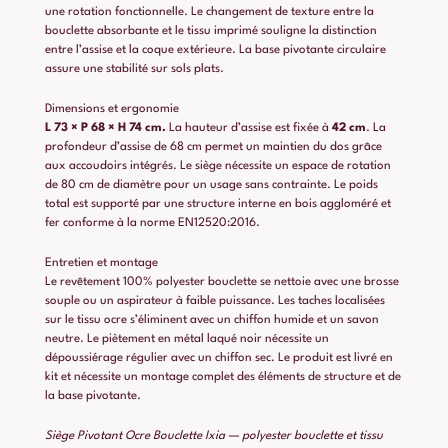
une rotation fonctionnelle. Le changement de texture entre la
bouclette absorbante et le tissu imprimé souligne la distinction
entre l’assise et la coque extérieure. La base pivotante circulaire
assure une stabilité sur sols plats.
Dimensions et ergonomie
L 73 × P 68 × H 74 cm.
La hauteur d’assise est fixée à
42 cm
. La
profondeur d’assise de 68 cm permet un maintien du dos grâce
aux accoudoirs intégrés. Le siège nécessite un espace de rotation
de 80 cm de diamètre pour un usage sans contrainte. Le poids
total est supporté par une structure interne en bois aggloméré et
fer conforme à la norme EN12520:2016.
Entretien et montage
Le revêtement 100% polyester bouclette se nettoie avec une brosse
souple ou un aspirateur à faible puissance. Les taches localisées
sur le tissu ocre s’éliminent avec un chiffon humide et un savon
neutre. Le piètement en métal laqué noir nécessite un
dépoussiérage régulier avec un chiffon sec. Le produit est livré en
kit et nécessite un montage complet des éléments de structure et de
la base pivotante.
Siège Pivotant Ocre Bouclette Ixia — polyester bouclette et tissu