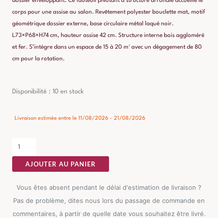
dossier enveloppant. Ce fauteuil pivotant à structure arrondie accueille le
corps pour une assise au salon. Revêtement polyester bouclette mat, motif
géométrique dossier externe, base circulaire métal laqué noir.
L73×P68×H74 cm, hauteur assise 42 cm. Structure interne bois aggloméré
et fer. S’intègre dans un espace de 15 à 20 m² avec un dégagement de 80
cm pour la rotation.
quantité
Disponibilité :
10 en stock
de
Fauteuil
Livraison estimée entre le 11/08/2026 - 21/08/2026
Bi-
Tissu
Créme-
AJOUTER AU PANIER
Ocre
Tissu-
Vous êtes absent pendant le délai d'estimation de livraison ?
Bois
Pas de problème, dites nous lors du passage de commande en
Ixia
commentaires, à partir de quelle date vous souhaitez être livré.