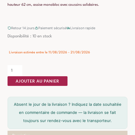
hauteur 62 cm, assise monobloc avec coussins solidaires.
Retour 14 jours
Paiement sécurisé
Livraison rapide
quantité
Disponibilité :
10 en stock
de
Fauteuil
Livraison estimée entre le 11/08/2026 - 21/08/2026
Bleu
Tissu-
Métal
AJOUTER AU PANIER
Ixia
80
cm
Absent le jour de la livraison ? Indiquez la date souhaitée
en commentaire de commande — la livraison se fait
toujours sur rendez-vous avec le transporteur.