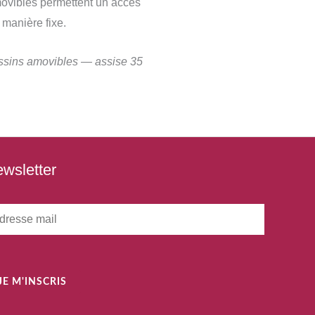
amovibles permettent un accès
 manière fixe.
ussins amovibles — assise 35
wsletter
JE M'INSCRIS