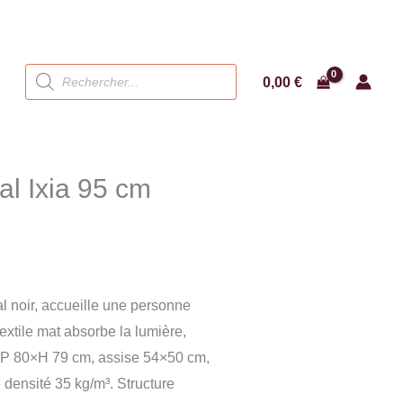
Recherche
0,00
€
de
produits
al Ixia 95 cm
al noir, accueille une personne
xtile mat absorbe la lumière,
5×P 80×H 79 cm, assise 54×50 cm,
densité 35 kg/m³. Structure