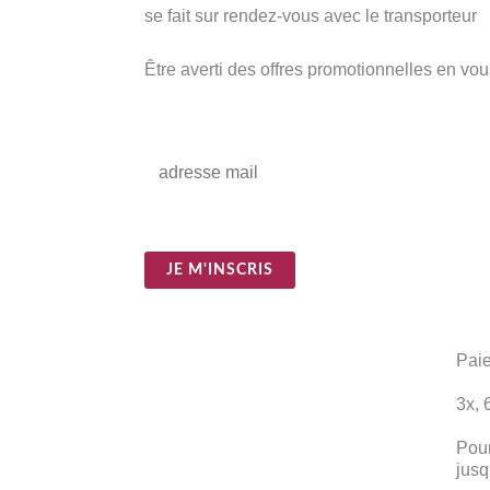
se fait sur rendez-vous avec le transporteur
Être averti des offres promotionnelles en vou
E
m
a
i
JE M'INSCRIS
l
*
Paie
3x, 
Pour
jusq