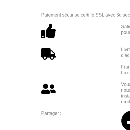
Paiement sécurisé certifié SSL avec 3d se
Sati
pour
Livr
d'ac
Fran
Lux
Vous
nous
inst
droi
Partager :