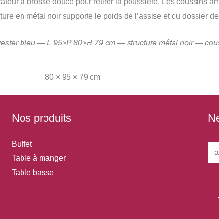
irateur à brosse douce pour retirer la poussière. Les coussins 
cture en métal noir supporte le poids de l’assise et du dossier de
polyester bleu — L 95×P 80×H 79 cm — structure métal noir — co
80 × 95 × 79 cm
Nos produits
Ne
Buffet
E
Table à manger
m
Table basse
a
i
l