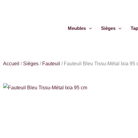
Aller
au
contenu
Meubles
Sièges
Tap
Accueil
/
Sièges
/
Fauteuil
/
Fauteuil Bleu Tissu-Métal Ixia 95