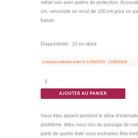
métal noir avec patins de protection. Accoudo
cm, nécessite un recul de 100 cm pour un pa
basse.
quantité
Disponibilité :
10 en stock
de
Fauteuil
Livraison estimée entre le 11/08/2026 - 21/08/2026
Bleu
Tissu-
Métal
AJOUTER AU PANIER
Ixia
95
cm
Vous êtes absent pendant le délai d'estimati
problème, dites nous lors du passage de c
partir de quelle date vous souhaitez être livré