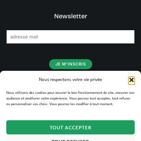
Newsletter
E
m
a
i
JE M'INSCRIS
l
*
Nous respectons votre vie privée
Nous utilisons des cookies pour assurer le bon fonctionnement du site, mesurer son
audience et améliorer votre expérience. Vous pouvez tout accepter, tout refuser
ou personnaliser vos choix. Vous pourrez les modifier à tout moment.
TOUT ACCEPTER
Copyright © 2026 TAKOORI.