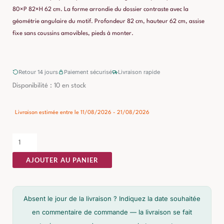
80×P 82×H 62 cm. La forme arrondie du dossier contraste avec la
géométrie angulaire du motif. Profondeur 82 cm, hauteur 62 cm, assise
fixe sans coussins amovibles, pieds à monter.
Retour 14 jours
Paiement sécurisé
Livraison rapide
quantité
Disponibilité :
10 en stock
de
Fauteuil
Livraison estimée entre le 11/08/2026 - 21/08/2026
Imprimée
Créme-
Ocre
AJOUTER AU PANIER
Tissu-
Métal
Ixia
Absent le jour de la livraison ? Indiquez la date souhaitée
en commentaire de commande — la livraison se fait