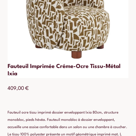
Fauteuil Imprimée Créme-Ocre Tissu-Métal
Ixia
409,00
€
Fauteuil ocre tissu imprimé dossier enveloppant Ixia 80cm, structure
monobloc, pieds hévéa. Fauteuil monobloc à dossier enveloppant,
accueille une assise confortable dans un salon ou une chambre à coucher.
Le tissu 100% polyester présente un motif géométrique imprimé mat. L