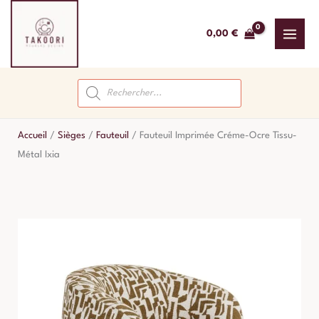
Aller
au
0,00
€
contenu
Recherche
de
produits
Accueil
/
Sièges
/
Fauteuil
/
Fauteuil Imprimée Créme-Ocre Tissu-
Métal Ixia