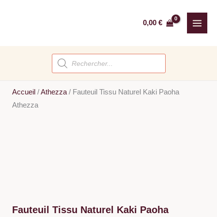
Aller
au
0,00
€
contenu
Recherche
de
produits
Accueil
/
Athezza
/
Fauteuil Tissu Naturel Kaki Paoha
Athezza
Fauteuil Tissu Naturel Kaki Paoha