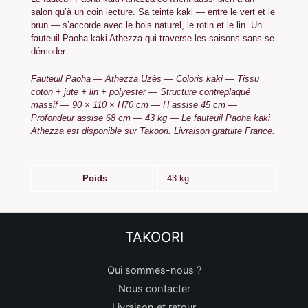
salon qu’à un coin lecture. Sa teinte kaki — entre le vert et le
brun — s’accorde avec le bois naturel, le rotin et le lin. Un
fauteuil Paoha kaki Athezza qui traverse les saisons sans se
démoder.
Fauteuil Paoha — Athezza Uzès — Coloris kaki — Tissu
coton + jute + lin + polyester — Structure contreplaqué
massif — 90 × 110 × H70 cm — H assise 45 cm —
Profondeur assise 68 cm — 43 kg — Le fauteuil Paoha kaki
Athezza est disponible sur Takoori. Livraison gratuite France.
Poids
43 kg
TAKOORI
Qui sommes-nous ?
Nous contacter
Livraison et retour