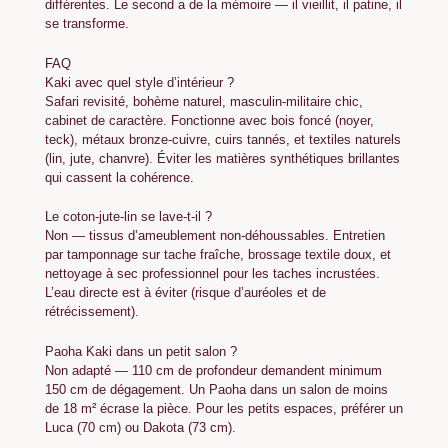
différentes. Le second a de la mémoire — il vieillit, il patine, il
se transforme.
FAQ
Kaki avec quel style d’intérieur ?
Safari revisité, bohème naturel, masculin-militaire chic,
cabinet de caractère. Fonctionne avec bois foncé (noyer,
teck), métaux bronze-cuivre, cuirs tannés, et textiles naturels
(lin, jute, chanvre). Éviter les matières synthétiques brillantes
qui cassent la cohérence.
Le coton-jute-lin se lave-t-il ?
Non — tissus d’ameublement non-déhoussables. Entretien
par tamponnage sur tache fraîche, brossage textile doux, et
nettoyage à sec professionnel pour les taches incrustées.
L’eau directe est à éviter (risque d’auréoles et de
rétrécissement).
Paoha Kaki dans un petit salon ?
Non adapté — 110 cm de profondeur demandent minimum
150 cm de dégagement. Un Paoha dans un salon de moins
de 18 m² écrase la pièce. Pour les petits espaces, préférer un
Luca (70 cm) ou Dakota (73 cm).