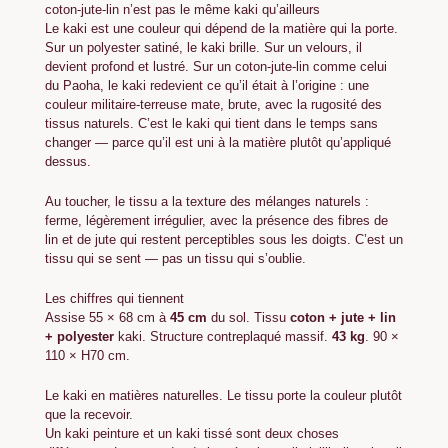
coton-jute-lin n’est pas le même kaki qu’ailleurs
Le kaki est une couleur qui dépend de la matière qui la porte.
Sur un polyester satiné, le kaki brille. Sur un velours, il
devient profond et lustré. Sur un coton-jute-lin comme celui
du Paoha, le kaki redevient ce qu’il était à l’origine : une
couleur militaire-terreuse mate, brute, avec la rugosité des
tissus naturels. C’est le kaki qui tient dans le temps sans
changer — parce qu’il est uni à la matière plutôt qu’appliqué
dessus.
Au toucher, le tissu a la texture des mélanges naturels :
ferme, légèrement irrégulier, avec la présence des fibres de
lin et de jute qui restent perceptibles sous les doigts. C’est un
tissu qui se sent — pas un tissu qui s’oublie.
Les chiffres qui tiennent
Assise 55 × 68 cm à
45 cm
du sol. Tissu
coton + jute + lin
+ polyester
kaki. Structure contreplaqué massif.
43 kg
. 90 ×
110 × H70 cm.
Le kaki en matières naturelles. Le tissu porte la couleur plutôt
que la recevoir.
Un kaki peinture et un kaki tissé sont deux choses