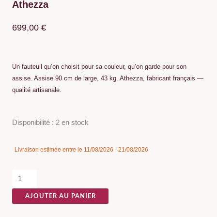
Athezza
699,00
€
Un fauteuil qu’on choisit pour sa couleur, qu’on garde pour son
assise. Assise 90 cm de large, 43 kg. Athezza, fabricant français —
qualité artisanale.
quantité
Disponibilité :
2 en stock
de
Fauteuil
Livraison estimée entre le 11/08/2026 - 21/08/2026
Tissu
Naturel
Kaki
AJOUTER AU PANIER
Paoha
Athezza