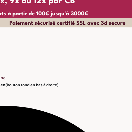
6x, 9x ou 12x par CB
ats à partir de 100€ jusqu'à 3000€
Paiement sécurisé certifié SSL avec 3d secure
gne
éen(bouton rond en bas à droite)