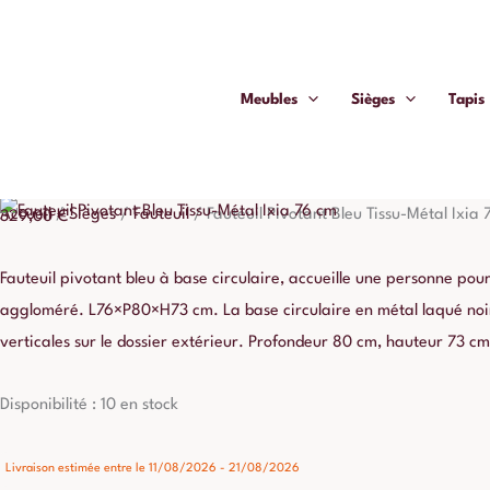
Aller
quantité
au
de
contenu
Fauteuil
Meubles
Sièges
Tapis
Pivotant
Bleu
Fauteuil Pivotant Bleu Tissu-Métal
Tissu-
Métal
Accueil
/
Sièges
/
Fauteuil
/
Fauteuil Pivotant Bleu Tissu-Métal Ixia
329,00
€
Ixia
76
Fauteuil pivotant bleu à base circulaire, accueille une personne pou
cm
aggloméré. L76×P80×H73 cm. La base circulaire en métal laqué noir 
verticales sur le dossier extérieur. Profondeur 80 cm, hauteur 73 cm
Disponibilité :
10 en stock
Livraison estimée entre le 11/08/2026 - 21/08/2026