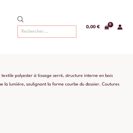
Recherche
de
produits
0,00
€
extile polyester à tissage serré, structure interne en bois
e la lumière, soulignant la forme courbe du dossier. Coutures