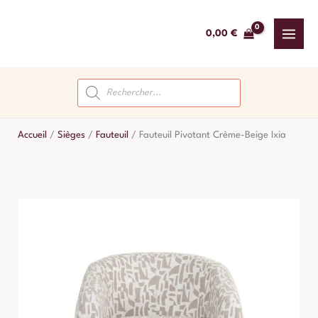
Aller
au
0,00
€
contenu
Recherche
de
produits
Accueil
/
Sièges
/
Fauteuil
/
Fauteuil Pivotant Crème-Beige Ixia