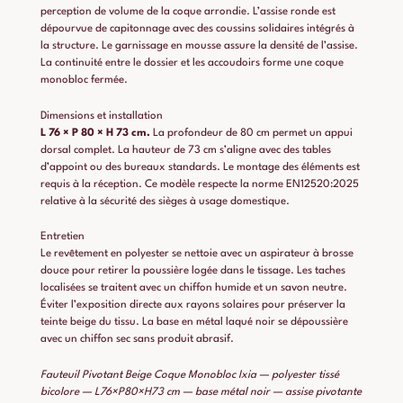
perception de volume de la coque arrondie. L’assise ronde est
dépourvue de capitonnage avec des coussins solidaires intégrés à
la structure. Le garnissage en mousse assure la densité de l’assise.
La continuité entre le dossier et les accoudoirs forme une coque
monobloc fermée.
Dimensions et installation
L 76 × P 80 × H 73 cm.
La profondeur de 80 cm permet un appui
dorsal complet. La hauteur de 73 cm s’aligne avec des tables
d’appoint ou des bureaux standards. Le montage des éléments est
requis à la réception. Ce modèle respecte la norme EN12520:2025
relative à la sécurité des sièges à usage domestique.
Entretien
Le revêtement en polyester se nettoie avec un aspirateur à brosse
douce pour retirer la poussière logée dans le tissage. Les taches
localisées se traitent avec un chiffon humide et un savon neutre.
Éviter l’exposition directe aux rayons solaires pour préserver la
teinte beige du tissu. La base en métal laqué noir se dépoussière
avec un chiffon sec sans produit abrasif.
Fauteuil Pivotant Beige Coque Monobloc Ixia — polyester tissé
bicolore — L76×P80×H73 cm — base métal noir — assise pivotante