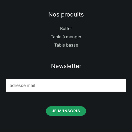
Nos produits
Buffet
Table à manger
Table basse
Newsletter
E
m
a
i
JE M'INSCRIS
l
*