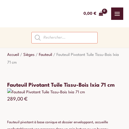
Aller
au
0,00
€
contenu
Recherche
de
produits
Accueil
/
Sièges
/
Fauteuil
/
Fauteuil Pivotant Tuile Tissu-Bois Ixia
71 cm
Fauteuil Pivotant Tuile Tissu-Bois Ixia 71 cm
289,00
€
Fauteuil pivotant à base conique et dossier enveloppant, accueille