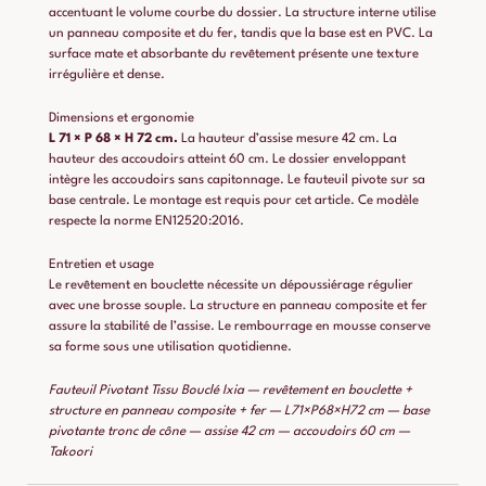
accentuant le volume courbe du dossier. La structure interne utilise
un panneau composite et du fer, tandis que la base est en PVC. La
surface mate et absorbante du revêtement présente une texture
irrégulière et dense.
Dimensions et ergonomie
L 71 × P 68 × H 72 cm.
La hauteur d’assise mesure 42 cm. La
hauteur des accoudoirs atteint 60 cm. Le dossier enveloppant
intègre les accoudoirs sans capitonnage. Le fauteuil pivote sur sa
base centrale. Le montage est requis pour cet article. Ce modèle
respecte la norme EN12520:2016.
Entretien et usage
Le revêtement en bouclette nécessite un dépoussiérage régulier
avec une brosse souple. La structure en panneau composite et fer
assure la stabilité de l’assise. Le rembourrage en mousse conserve
sa forme sous une utilisation quotidienne.
Fauteuil Pivotant Tissu Bouclé Ixia — revêtement en bouclette +
structure en panneau composite + fer — L71×P68×H72 cm — base
pivotante tronc de cône — assise 42 cm — accoudoirs 60 cm —
Takoori