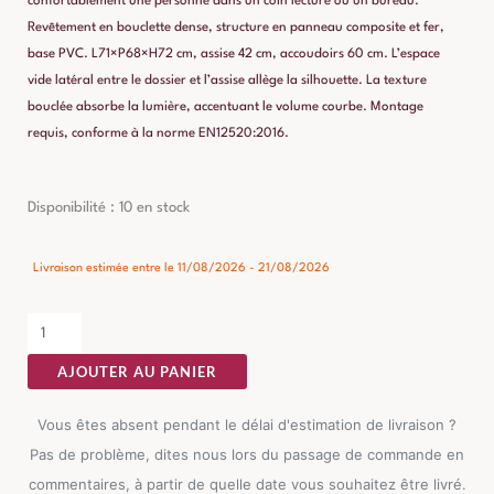
confortablement une personne dans un coin lecture ou un bureau.
Revêtement en bouclette dense, structure en panneau composite et fer,
base PVC. L71×P68×H72 cm, assise 42 cm, accoudoirs 60 cm. L’espace
vide latéral entre le dossier et l’assise allège la silhouette. La texture
bouclée absorbe la lumière, accentuant le volume courbe. Montage
requis, conforme à la norme EN12520:2016.
quantité
Disponibilité :
10 en stock
de
Fauteuil
Livraison estimée entre le 11/08/2026 - 21/08/2026
Pivotant
Tuile
Tissu-
AJOUTER AU PANIER
Bois
Ixia
Vous êtes absent pendant le délai d'estimation de livraison ?
71
Pas de problème, dites nous lors du passage de commande en
cm
commentaires, à partir de quelle date vous souhaitez être livré.