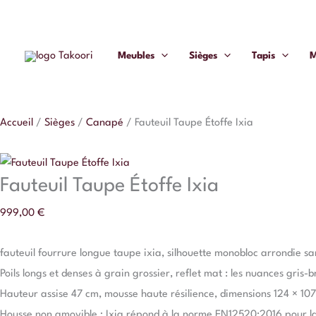
Aller
quantité
au
de
contenu
Fauteuil
Meubles
Sièges
Tapis
M
Taupe
Étoffe
Ixia
Accueil
/
Sièges
/
Canapé
/
Fauteuil Taupe Étoffe Ixia
Fauteuil Taupe Étoffe Ixia
999,00
€
fauteuil fourrure longue taupe ixia, silhouette monobloc arrondie san
Poils longs et denses à grain grossier, reflet mat : les nuances gris-b
Hauteur assise 47 cm, mousse haute résilience, dimensions 124 × 107 
Housse non amovible ; Ixia répond à la norme EN12520:2016 pour la 