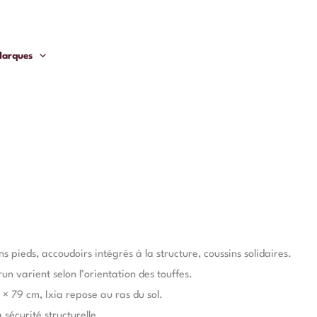
arques
s pieds, accoudoirs intégrés à la structure, coussins solidaires.
run varient selon l’orientation des touffes.
× 79 cm, Ixia repose au ras du sol.
sécurité structurelle.