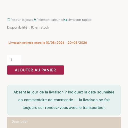
Retour 14 jours
Paiement sécurisé
Livraison rapide
quantité
Disponibilité :
10 en stock
de
Fauteuil
Livraison estimée entre le 10/08/2026 - 20/08/2026
Vert
Tissu-
Bois
AJOUTER AU PANIER
Ixia
92
cm
Absent le jour de la livraison ? Indiquez la date souhaitée
en commentaire de commande — la livraison se fait
toujours sur rendez-vous avec le transporteur.
Description