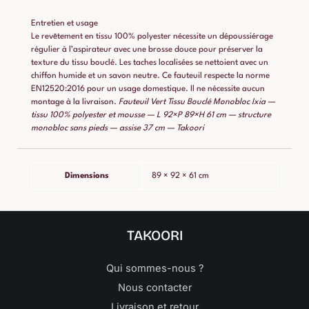
Entretien et usage
Le revêtement en tissu 100% polyester nécessite un dépoussiérage
régulier à l’aspirateur avec une brosse douce pour préserver la
texture du tissu bouclé. Les taches localisées se nettoient avec un
chiffon humide et un savon neutre. Ce fauteuil respecte la norme
EN12520:2016 pour un usage domestique. Il ne nécessite aucun
montage à la livraison.
Fauteuil Vert Tissu Bouclé Monobloc Ixia —
tissu 100% polyester et mousse — L 92×P 89×H 61 cm — structure
monobloc sans pieds — assise 37 cm — Takoori
Dimensions
89 × 92 × 61 cm
TAKOORI
Qui sommes-nous ?
Nous contacter
Livraison et retour