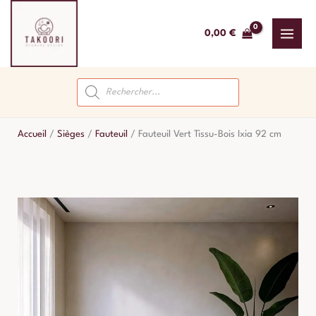
Aller
au
0,00
€
contenu
Recherche
de
produits
Accueil
/
Sièges
/
Fauteuil
/
Fauteuil Vert Tissu-Bois Ixia 92 cm