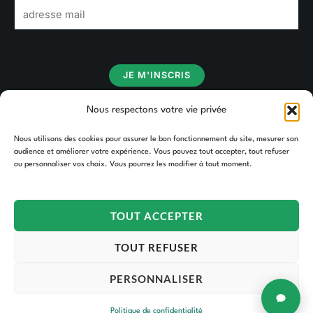
E
m
a
i
JE M'INSCRIS
l
*
Nous respectons votre vie privée
Nous utilisons des cookies pour assurer le bon fonctionnement du site, mesurer son
audience et améliorer votre expérience. Vous pouvez tout accepter, tout refuser
ou personnaliser vos choix. Vous pourrez les modifier à tout moment.
TOUT ACCEPTER
Copyright © 2026 TAKOORI.
TOUT REFUSER
PERSONNALISER
Politique de confidentialité