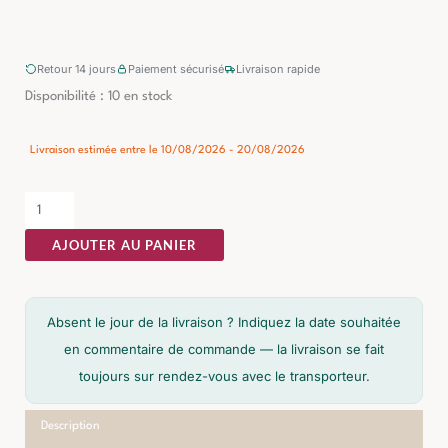
Retour 14 jours
Paiement sécurisé
Livraison rapide
quantité
Disponibilité :
10 en stock
de
Table
Livraison estimée entre le 10/08/2026 - 20/08/2026
Haute
Bar
Crème
AJOUTER AU PANIER
Ixia
138cm
Absent le jour de la livraison ? Indiquez la date souhaitée
en commentaire de commande — la livraison se fait
toujours sur rendez-vous avec le transporteur.
Description