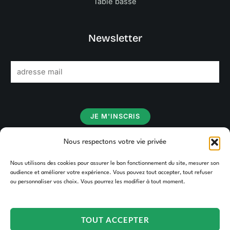
Table basse
Newsletter
E
m
a
i
JE M'INSCRIS
l
*
Nous respectons votre vie privée
Nous utilisons des cookies pour assurer le bon fonctionnement du site, mesurer son
audience et améliorer votre expérience. Vous pouvez tout accepter, tout refuser
ou personnaliser vos choix. Vous pourrez les modifier à tout moment.
TOUT ACCEPTER
Copyright © 2026 TAKOORI.