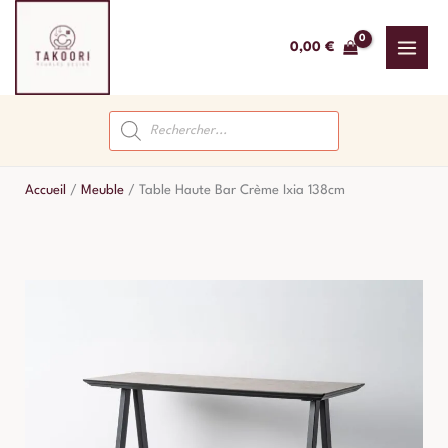
Aller
au
0,00
€
contenu
Recherche
de
produits
Accueil
/
Meuble
/
Table Haute Bar Crème Ixia 138cm