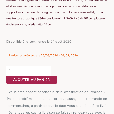
Meuble TV manguier marron-noir brutaliste ixia 265cm, bois massif veiné
et structure métal noir mat, deux plateaux en cascade reliés par un
support en Z. Le bois de manguier absorbe la lumière sans reflet, offrant
une texture organique tiède sous la main. L 265×P 40×H 50 cm, plateau
épaisseur 4 cm, pieds métal 15 cm.
quantité
Disponible à la commande le 24 août 2026
de
Meuble
Livraison estimée entre le 25/08/2026 - 04/09/2026
TV
Manguier
Marron-
AJOUTER AU PANIER
noir
Brutaliste
Vous êtes absent pendant le délai d'estimation de livraison ?
Ixia
Pas de problème, dites nous lors du passage de commande en
265cm
commentaires, à partir de quelle date vous souhaitez être livré.
Dans tous les cas, la livraison se fait sur rendez-vous avec le