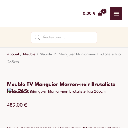
Aller
au
0,00
€
contenu
Recherche
de
produits
Accueil
/
Meuble
/
Meuble TV Manguier Marron-noir Brutaliste Ixia
265cm
Meuble TV Manguier Marron-noir Brutaliste
Ixia 265cm
489,00
€