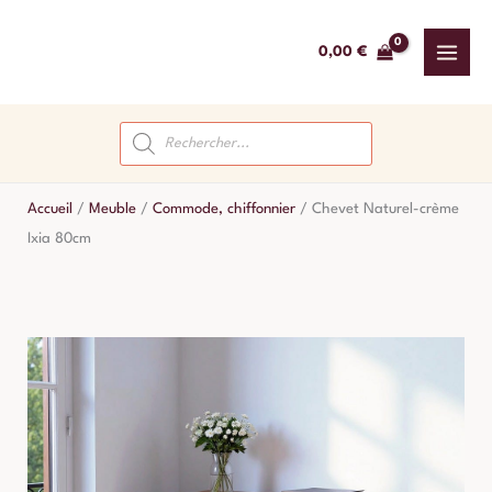
Aller
au
0,00
€
contenu
Recherche
de
produits
Accueil
/
Meuble
/
Commode, chiffonnier
/
Chevet Naturel-crème
Ixia 80cm