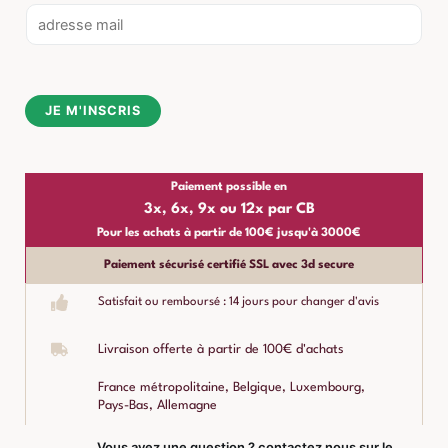
E
m
a
i
JE M'INSCRIS
l
*
Paiement possible en
3x, 6x, 9x ou 12x par CB
Pour les achats à partir de 100€ jusqu'à 3000€
Paiement sécurisé certifié SSL avec 3d secure
Satisfait ou remboursé : 14 jours pour changer d'avis
Livraison offerte à partir de 100€ d'achats
France métropolitaine, Belgique, Luxembourg,
Pays-Bas, Allemagne
Vous avez une question ? contactez nous sur le