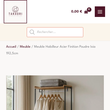
Aller
au
0,00
€
contenu
Recherche
de
produits
Accueil
/
Meuble
/
Meuble Habilleur Acier Finition Poudre Ixia
192,5cm