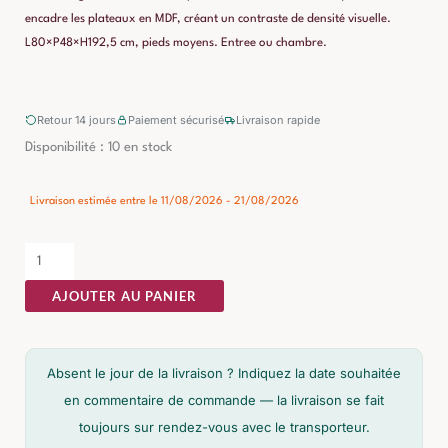
encadre les plateaux en MDF, créant un contraste de densité visuelle.
L80×P48×H192,5 cm, pieds moyens. Entree ou chambre.
Retour 14 jours
Paiement sécurisé
Livraison rapide
quantité
Disponibilité :
10 en stock
de
Meuble
Livraison estimée entre le 11/08/2026 - 21/08/2026
Habilleur
Acier
Finition
AJOUTER AU PANIER
Poudre
Ixia
192,5cm
Absent le jour de la livraison ? Indiquez la date souhaitée
en commentaire de commande — la livraison se fait
toujours sur rendez-vous avec le transporteur.