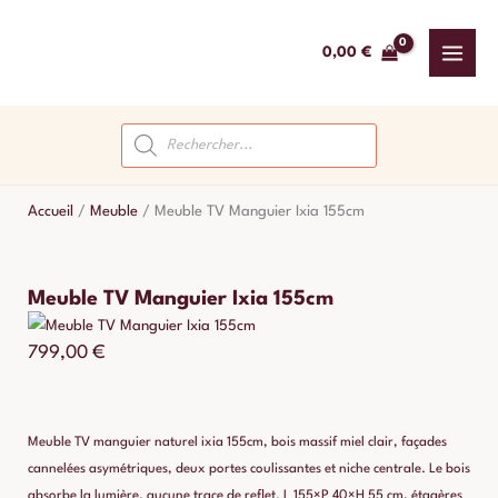
Aller
au
0,00
€
contenu
Recherche
de
produits
Accueil
/
Meuble
/
Meuble TV Manguier Ixia 155cm
Meuble TV Manguier Ixia 155cm
799,00
€
Meuble TV manguier naturel ixia 155cm, bois massif miel clair, façades
cannelées asymétriques, deux portes coulissantes et niche centrale. Le bois
absorbe la lumière. aucune trace de reflet. L 155×P 40×H 55 cm, étagères