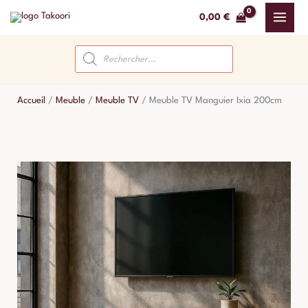
Aller
0,00
€
au
contenu
Recherche
de
produits
Accueil
/
Meuble
/
Meuble TV
/
Meuble TV Manguier Ixia 200cm