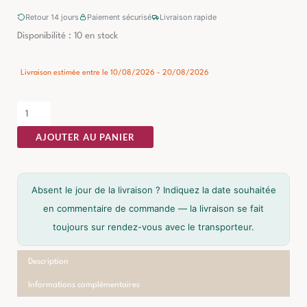
Retour 14 jours
Paiement sécurisé
Livraison rapide
quantité
Disponibilité :
10 en stock
de
Meuble
Livraison estimée entre le 10/08/2026 - 20/08/2026
TV
Manguier
Ixia
AJOUTER AU PANIER
200cm
Absent le jour de la livraison ? Indiquez la date souhaitée
en commentaire de commande — la livraison se fait
toujours sur rendez-vous avec le transporteur.
Description
Informations complémentaires