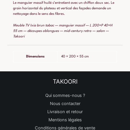
Le manguier massif huilé s’entretient avec un chiffon doux sec. Le
grain horizontal du plateau et vertical des façades demande un
nettoyage dans le sens des fibres.
Meuble TV Ixia brun tabac — manguier massif — L 200×P 40×H
55 cm — découpes oblongues — mid-century retro — salon —
Takoori
Dimensions
40 × 200 × 55 cm
TAKOORI
Qui sommes-nous ?
Nous contacter
Livraison et retour
Mentions légales
Conditions générales de vente