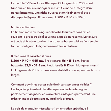
Le meuble TV Brun Tabac Découpes Oblongues Ixia 200cm est
fabriqué en bois de manguier massif. Ce modèle intègre deux
portes battantes, une niche ouverte et un tiroir central avec
découpes intégrées. Dimensions : L 200 × P 40 × H 55 cm.
Matière et finition
La finition mate du manguier absorbe la lumière sans reflet,
révélant le grain tropical sous une exposition rasante. La texture
est tiède et brut au toucher. La traverse basse stabilise l’ensemble
tout en soulignant la ligne horizontale du plateau.
Dimensions et caractéristiques
L 200 × P 40 × H 55 cm.
Tiroir central
56 × 15,5 cm
. Portes
battantes
32,5 × 32,5 cm
. Pieds fuselés
H 12 cm
. Manguier massif.
La longueur de 200 cm assure une stabilité visuelle pour les écrans
larges.
Comment ouvrir les portes et le tiroir sans poignées visibles ?
Les façades présentent des découpes verticales oblongues
parfaitement alignées. Ces ouvertures intégrées permettent une
prise en main directe sans quincaillerie ajoutée.
Le bois de manguier nécessite-t-il un entretien spécifique ?