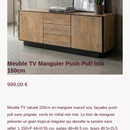
Meuble TV Manguier Push-Pull Ixia
150cm
999,00
€
Meuble TV naturel 150cm en manguier massif ixia, façades push-
pull sans poignée, socle en métal noir mat. Le bois de manguier
présente un grain tropical irrégulier qui absorbe la lumière sans
reflet. L 150×P 44×H 55 cm, portes 49×46,5 cm, tiroirs 49,5×15,5