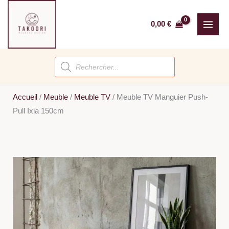
Aller
au
0,00
€
contenu
Recherche
de
produits
Accueil
/
Meuble
/
Meuble TV
/
Meuble TV Manguier Push-
Pull Ixia 150cm