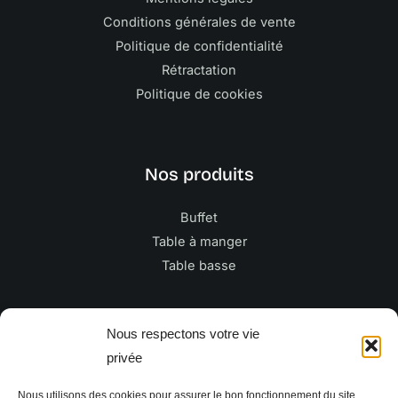
Conditions générales de vente
Politique de confidentialité
Rétractation
Politique de cookies
Nos produits
Buffet
Table à manger
Table basse
Newsletter
Nous respectons votre vie
privée
E
Nous utilisons des cookies pour assurer le bon fonctionnement du site,