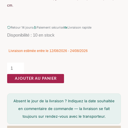
cm.
Retour 14 jours
Paiement sécurisé
Livraison rapide
quantité
Disponibilité :
10 en stock
de
Meuble
Livraison estimée entre le 12/08/2026 - 24/08/2026
TV
Manguier
Push-
AJOUTER AU PANIER
Pull
Ixia
150cm
Absent le jour de la livraison ? Indiquez la date souhaitée
en commentaire de commande — la livraison se fait
toujours sur rendez-vous avec le transporteur.