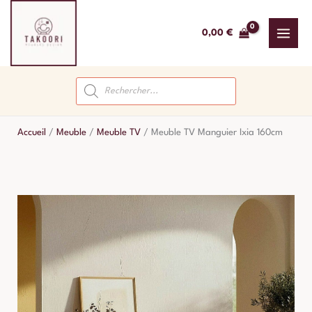
Aller
au
0,00
€
contenu
Recherche
de
produits
Accueil
/
Meuble
/
Meuble TV
/
Meuble TV Manguier Ixia 160cm