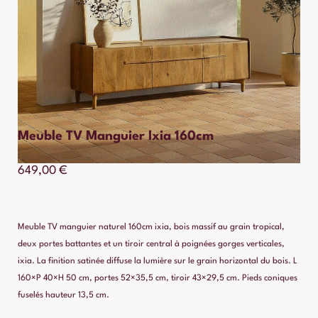
Meuble TV Manguier Ixia 160cm
649,00
€
Meuble TV manguier naturel 160cm ixia, bois massif au grain tropical,
deux portes battantes et un tiroir central à poignées gorges verticales,
ixia. La finition satinée diffuse la lumière sur le grain horizontal du bois. L
160×P 40×H 50 cm, portes 52×35,5 cm, tiroir 43×29,5 cm. Pieds coniques
fuselés hauteur 13,5 cm.