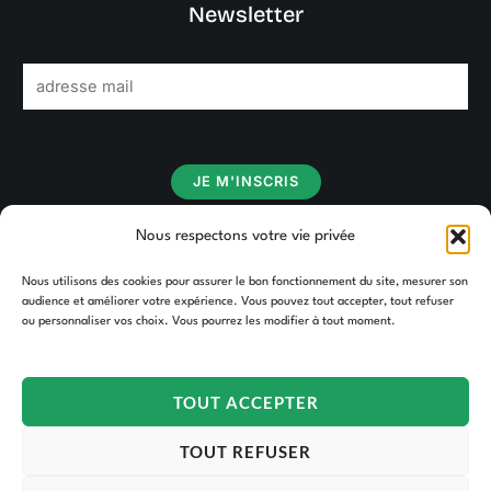
Newsletter
E
m
a
i
JE M'INSCRIS
l
*
Nous respectons votre vie privée
Nous utilisons des cookies pour assurer le bon fonctionnement du site, mesurer son
audience et améliorer votre expérience. Vous pouvez tout accepter, tout refuser
ou personnaliser vos choix. Vous pourrez les modifier à tout moment.
TOUT ACCEPTER
Copyright © 2026 TAKOORI.
TOUT REFUSER