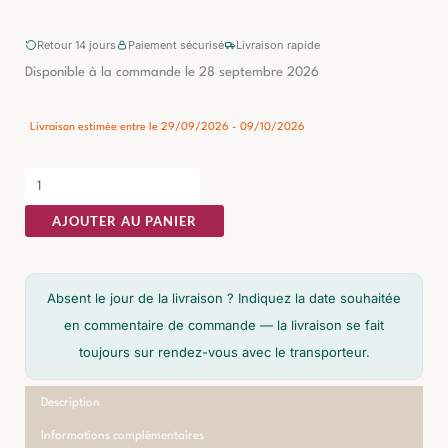
Retour 14 jours
Paiement sécurisé
Livraison rapide
quantité
Disponible à la commande le 28 septembre 2026
de
Meuble
Livraison estimée entre le 29/09/2026 - 09/10/2026
TV
Manguier
Ixia
AJOUTER AU PANIER
160cm
Absent le jour de la livraison ? Indiquez la date souhaitée
en commentaire de commande — la livraison se fait
toujours sur rendez-vous avec le transporteur.
Description
Informations complémentaires