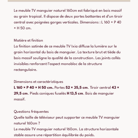
Le meuble TV manguier naturel 160cm est fabriqué en bois massif
au grain tropical. Il dispose de deux portes battantes et d’un tiroir
central avec poignées gorges verticales. Dimensions : L 160 × P 40
× H 50 cm.
Matière et finition
La finition satinée de ce meuble TV Ixia diffuse la lumière sur le
grain horizontal du bois de manguier. La texture brut et tiède du
bois massif souligne la qualité de la construction. Les joints collés
invisibles renforcent l’aspect monobloc de la structure
rectangulaire.
Dimensions et caractéristiques
L 160 × P 40 × H 50 cm.
Portes
52 × 35,5 cm
. Tiroir central
43 ×
29,5 cm
. Pieds coniques fuselés
H 13,5 cm
. Bois de manguier
massif.
Questions fréquentes
Quelle taille de téléviseur peut supporter ce meuble TV manguier
naturel 160cm ?
Le meuble TV manguier naturel 160cm. La structure horizontale
stable assure une répartition équilibrée du poids.