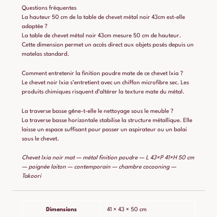
Questions fréquentes
La hauteur 50 cm de la table de chevet métal noir 43cm est-elle
adaptée ?
La table de chevet métal noir 43cm mesure 50 cm de hauteur.
Cette dimension permet un accès direct aux objets posés depuis un
matelas standard.
Comment entretenir la finition poudre mate de ce chevet Ixia ?
Le chevet noir Ixia s’entretient avec un chiffon microfibre sec. Les
produits chimiques risquent d’altérer la texture mate du métal.
La traverse basse gêne-t-elle le nettoyage sous le meuble ?
La traverse basse horizontale stabilise la structure métallique. Elle
laisse un espace suffisant pour passer un aspirateur ou un balai
sous le chevet.
Chevet Ixia noir mat — métal finition poudre — L 43×P 41×H 50 cm
— poignée laiton — contemporain — chambre cocooning —
Takoori
Dimensions
41 × 43 × 50 cm