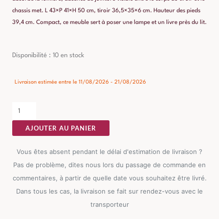
chassis met. L 43×P 41×H 50 cm, tiroir 36,5×35×6 cm. Hauteur des pieds
39,4 cm. Compact, ce meuble sert à poser une lampe et un livre près du lit.
quantité
Disponibilité :
10 en stock
de
Chevet
Livraison estimée entre le 11/08/2026 - 21/08/2026
Noir
Ixia
43cm
AJOUTER AU PANIER
Vous êtes absent pendant le délai d'estimation de livraison ?
Pas de problème, dites nous lors du passage de commande en
commentaires, à partir de quelle date vous souhaitez être livré.
Dans tous les cas, la livraison se fait sur rendez-vous avec le
transporteur