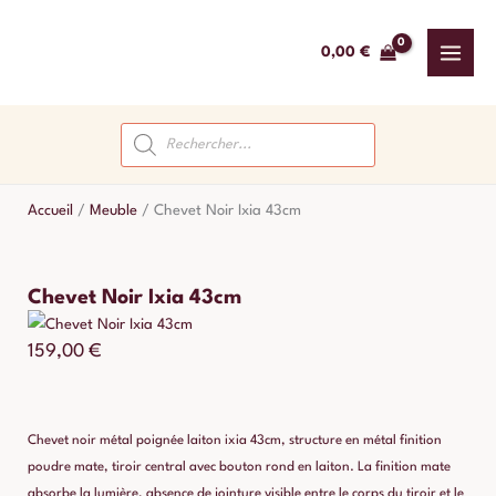
Aller
au
0,00
€
contenu
Recherche
de
produits
Accueil
/
Meuble
/
Chevet Noir Ixia 43cm
Chevet Noir Ixia 43cm
159,00
€
Chevet noir métal poignée laiton ixia 43cm, structure en métal finition
poudre mate, tiroir central avec bouton rond en laiton. La finition mate
absorbe la lumière, absence de jointure visible entre le corps du tiroir et le