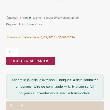
Retour 14 jours
Paiement sécurisé
Livraison rapide
quantité
Disponibilité :
10 en stock
de
Table
Livraison estimée entre le 10/08/2026 - 20/08/2026
d'Appoint
Blanc
Ixia
AJOUTER AU PANIER
60cm
Absent le jour de la livraison ? Indiquez la date souhaitée
en commentaire de commande — la livraison se fait
toujours sur rendez-vous avec le transporteur.
Description