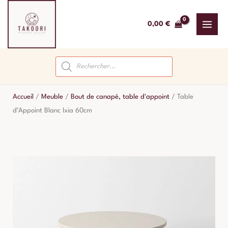
Aller
au
0,00
€
contenu
Recherche
de
produits
Accueil
/
Meuble
/
Bout de canapé, table d'appoint
/
Table
d’Appoint Blanc Ixia 60cm