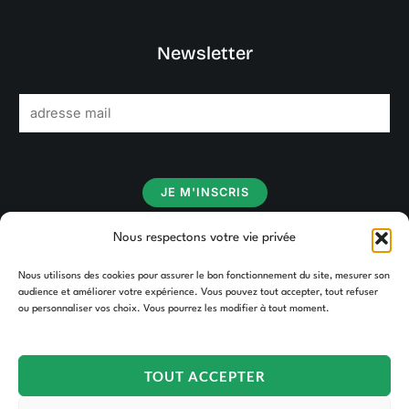
Newsletter
E
m
a
i
JE M'INSCRIS
l
*
Nous respectons votre vie privée
Nous utilisons des cookies pour assurer le bon fonctionnement du site, mesurer son
audience et améliorer votre expérience. Vous pouvez tout accepter, tout refuser
ou personnaliser vos choix. Vous pourrez les modifier à tout moment.
TOUT ACCEPTER