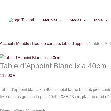
Aller
quantité
au
de
contenu
Table
Meubles
Sièges
Tapis
d'Appoint
Blanc
Ixia
Accueil
/
Meuble
/
Bout de canapé, table d'appoint
/
Table d’App
40cm
Table d’Appoint Blanc Ixia 40cm
119,00
€
Table d’appoint blanc ixia 40cm, métal laqué brillant, pied centr
les sections grâce à la pr. L 40×P 40×H 43 cm, plateau rond d
Disponibilité :
10 en stock