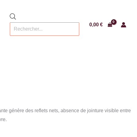
Recherche
de
produits
0,00
€
ante génère des reflets nets, absence de jointure visible entre
vre.