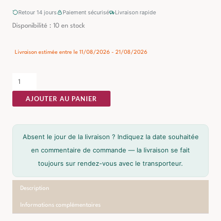
Retour 14 jours
Paiement sécurisé
Livraison rapide
quantité
Disponibilité :
10 en stock
de
Table
Livraison estimée entre le 11/08/2026 - 21/08/2026
Basse
Marbre
Noir
AJOUTER AU PANIER
Ixia
60cm
Absent le jour de la livraison ? Indiquez la date souhaitée
en commentaire de commande — la livraison se fait
toujours sur rendez-vous avec le transporteur.
Description
Informations complémentaires