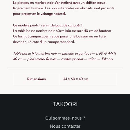
Le plateau en marbre noir s’entretient avec un chiffon doux
légèrement humide. Les produits acides ou abrasifs sont proscrits
pour préserver le veinage naturel.
Ce modèle peut-il servir de bout de canapé ?
La table basse marbre noir 60cm Ixia mesure 40 cm de hauteur.
Ce format compact permet de poser une boisson ou un livre
devant ou à côté d’un canapé standard.
Table basse Ixia marbre noir — plateau organique — L 60×P 44×H
40 cm — pieds métal fuselés — contemporain — salon — Takoori
Dimensions
44 × 60 × 40 cm
TAKOORI
Qui sommes-nous ?
Nous contacter