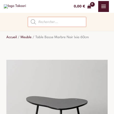
Aller
0,00
€
au
contenu
Recherche
de
produits
Accueil
/
Meuble
/
Table Basse Marbre Noir Ixia 60cm