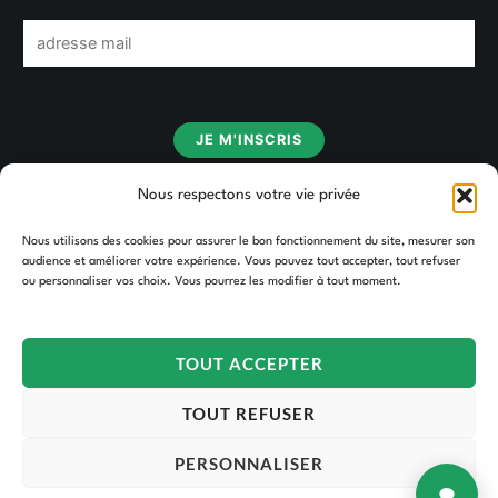
E
m
a
i
JE M'INSCRIS
l
*
Nous respectons votre vie privée
Nous utilisons des cookies pour assurer le bon fonctionnement du site, mesurer son
audience et améliorer votre expérience. Vous pouvez tout accepter, tout refuser
ou personnaliser vos choix. Vous pourrez les modifier à tout moment.
TOUT ACCEPTER
Copyright © 2026 TAKOORI.
TOUT REFUSER
PERSONNALISER