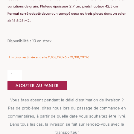
variations de grain. Plateau épaisseur 2,7 cm, pieds hauteur 42,3 cm
Format carré adapté devant un canapé deux ou trois places dans un salon
de 15 à 25 m2.
quantité
Disponibilité :
10 en stock
de
Table
Livraison estimée entre le 11/08/2026 - 21/08/2026
Basse
Manguier
Foncé
AJOUTER AU PANIER
Ixia
80cm
Vous êtes absent pendant le délai d'estimation de livraison ?
Pas de problème, dites nous lors du passage de commande en
commentaires, à partir de quelle date vous souhaitez être livré.
Dans tous les cas, la livraison se fait sur rendez-vous avec le
transporteur