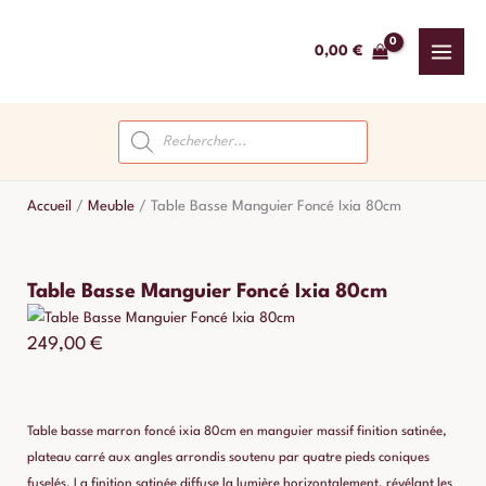
Aller
au
0,00
€
contenu
Recherche
de
produits
Accueil
/
Meuble
/
Table Basse Manguier Foncé Ixia 80cm
Table Basse Manguier Foncé Ixia 80cm
249,00
€
Table basse marron foncé ixia 80cm en manguier massif finition satinée,
plateau carré aux angles arrondis soutenu par quatre pieds coniques
fuselés. La finition satinée diffuse la lumière horizontalement, révélant les