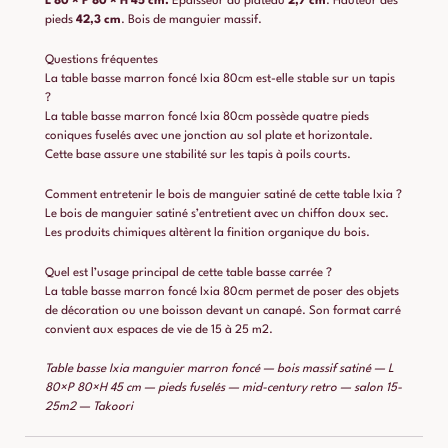
L 80 × P 80 × H 45 cm.
Épaisseur du plateau
2,7 cm
. Hauteur des
pieds
42,3 cm
. Bois de manguier massif.
Questions fréquentes
La table basse marron foncé Ixia 80cm est-elle stable sur un tapis
?
La table basse marron foncé Ixia 80cm possède quatre pieds
coniques fuselés avec une jonction au sol plate et horizontale.
Cette base assure une stabilité sur les tapis à poils courts.
Comment entretenir le bois de manguier satiné de cette table Ixia ?
Le bois de manguier satiné s’entretient avec un chiffon doux sec.
Les produits chimiques altèrent la finition organique du bois.
Quel est l’usage principal de cette table basse carrée ?
La table basse marron foncé Ixia 80cm permet de poser des objets
de décoration ou une boisson devant un canapé. Son format carré
convient aux espaces de vie de 15 à 25 m2.
Table basse Ixia manguier marron foncé — bois massif satiné — L
80×P 80×H 45 cm — pieds fuselés — mid-century retro — salon 15-
25m2 — Takoori