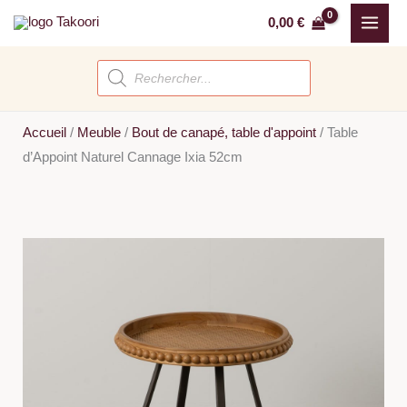
Aller
0,00
€
au
contenu
Recherche
de
produits
Accueil
/
Meuble
/
Bout de canapé, table d'appoint
/
Table
d’Appoint Naturel Cannage Ixia 52cm