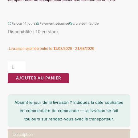
Retour 14 jours
Paiement sécurisé
Livraison rapide
quantité
Disponibilité :
10 en stock
de
Table
Livraison estimée entre le 11/08/2026 - 21/08/2026
d'Appoint
Naturel
Cannage
AJOUTER AU PANIER
Ixia
52cm
Absent le jour de la livraison ? Indiquez la date souhaitée
en commentaire de commande — la livraison se fait
toujours sur rendez-vous avec le transporteur.
Description