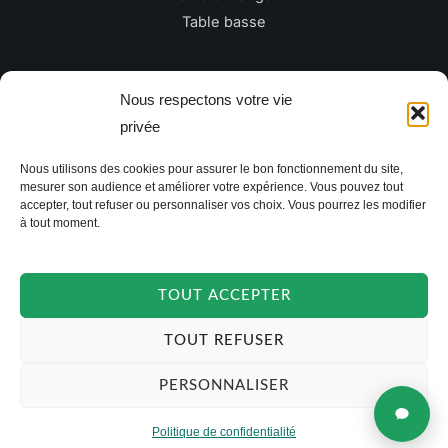
Table basse
Newsletter
Nous respectons votre vie
privée
E
Nous utilisons des cookies pour assurer le bon fonctionnement du site,
m
mesurer son audience et améliorer votre expérience. Vous pouvez tout
a
accepter, tout refuser ou personnaliser vos choix. Vous pourrez les modifier
à tout moment.
i
JE M'INSCRIS
l
*
TOUT ACCEPTER
TOUT REFUSER
PERSONNALISER
Politique de confidentialité
Copyright © 2026 TAKOORI.