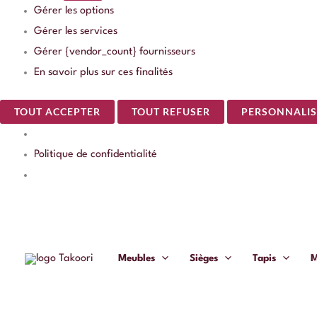
Gérer les options
Gérer les services
Gérer {vendor_count} fournisseurs
En savoir plus sur ces finalités
TOUT ACCEPTER
TOUT REFUSER
PERSONNALIS
Politique de confidentialité
quantité
de
Table
Meubles
Sièges
Tapis
M
d'Appoint
Doré
Ixia