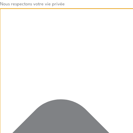
Aller
Marketing
Statistiques
Preferences
Fonctionnels
Nous respectons votre vie privée
au
contenu