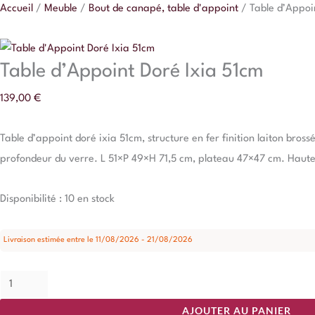
Accueil
/
Meuble
/
Bout de canapé, table d'appoint
/
Table d’Appoi
51cm
Table d’Appoint Doré Ixia 51cm
139,00
€
Table d’appoint doré ixia 51cm, structure en fer finition laiton bross
profondeur du verre. L 51×P 49×H 71,5 cm, plateau 47×47 cm. Haute
Disponibilité :
10 en stock
Livraison estimée entre le 11/08/2026 - 21/08/2026
AJOUTER AU PANIER