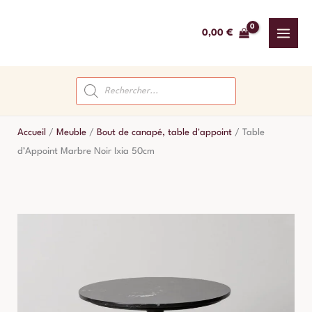
Aller
au
0,00
€
contenu
Recherche
de
produits
Accueil
/
Meuble
/
Bout de canapé, table d'appoint
/
Table
d’Appoint Marbre Noir Ixia 50cm