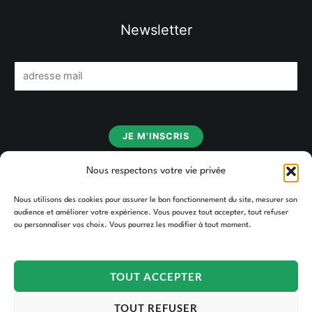
Newsletter
E
m
a
i
JE M'INSCRIS
l
*
Nous respectons votre vie privée
Nous utilisons des cookies pour assurer le bon fonctionnement du site, mesurer son
audience et améliorer votre expérience. Vous pouvez tout accepter, tout refuser
ou personnaliser vos choix. Vous pourrez les modifier à tout moment.
TOUT ACCEPTER
TOUT REFUSER