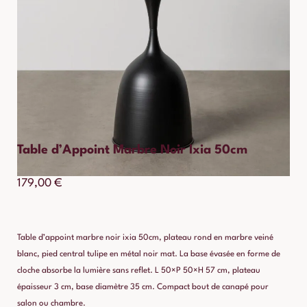
Table d’Appoint Marbre Noir Ixia 50cm
179,00
€
Table d’appoint marbre noir ixia 50cm, plateau rond en marbre veiné
blanc, pied central tulipe en métal noir mat. La base évasée en forme de
cloche absorbe la lumière sans reflet. L 50×P 50×H 57 cm, plateau
épaisseur 3 cm, base diamètre 35 cm. Compact bout de canapé pour
salon ou chambre.