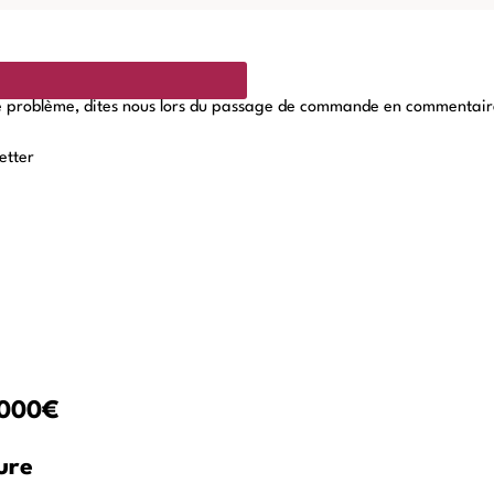
de problème, dites nous lors du passage de commande en commentaires,
etter
 3000€
ure