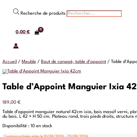
Recherche de produits
0,00
€
Accueil
/
Meuble
/
Bout de canapé, table d'appoint
/
Table d’App
Table d’Appoint Manguier Ixia 4
189,00
€
Table d’appoint manguier naturel 42cm ixia, bois massif verni, plate
du bois. L 42 × H 50 cm. Plateau rond, trois pieds droits, structur
Disponibilité :
10 en stock
Livraison estimée entre le 10/08/2026 - 20/08/2026