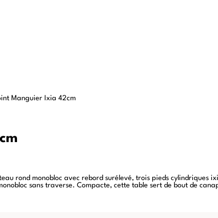
oint Manguier Ixia 42cm
2cm
au rond monobloc avec rebord surélevé, trois pieds cylindriques ixia.
e monobloc sans traverse. Compacte, cette table sert de bout de cana