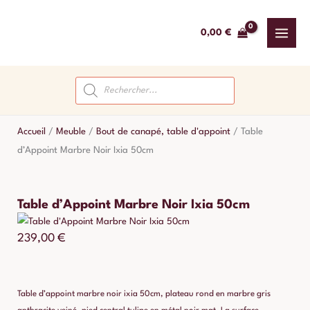
Aller
au
0,00
€
contenu
Recherche
de
produits
Accueil
/
Meuble
/
Bout de canapé, table d'appoint
/
Table
d’Appoint Marbre Noir Ixia 50cm
Table d’Appoint Marbre Noir Ixia 50cm
239,00
€
Table d’appoint marbre noir ixia 50cm, plateau rond en marbre gris