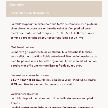
Description
Informations complémentaires
La table d’appoint marbre noir Ixia 50cm se compose d’un plateau
circulaire en marbre gris anthracite veiné et d’un pied tulipe en
métal noir mat. Format compact : L 50 × P 50 × H 58 cm, adapté
comme bout de canapé pour poser une lampe et un livre.
Matière et finition
Le marbre gris anthracite de ce plateau Ixia absorbe la lumière
sans reflet. La transition fluide entre le col étroit et la base large du
pied tulipe crée une silhouette organique. La base en métal finition
poudre mat offre une texture lisse et froide au toucher.
Dimensions et caractéristiques
L 50 × P 50 × H 58 cm.
Plateau épaisseur
3 cm
. Pied tulipe central
H 55 cm
. Structure monobloc en marbre et métal.
Questions fréquentes
La table d’appoint marbre noir Ixia est-elle stable avec son pied
tulipe ?
Le pied central géométrique s’évase vers la base pour assurer la