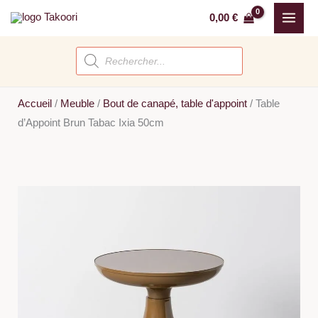
Aller
0,00
€
au
contenu
Recherche
de
produits
Accueil
/
Meuble
/
Bout de canapé, table d'appoint
/
Table
d’Appoint Brun Tabac Ixia 50cm