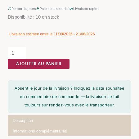
Retour 14 jours
Paiement sécurisé
Livraison rapide
quantité
Disponibilité :
10 en stock
de
Table
Livraison estimée entre le 11/08/2026 - 21/08/2026
d'Appoint
Brun
Tabac
AJOUTER AU PANIER
Ixia
50cm
Absent le jour de la livraison ? Indiquez la date souhaitée
en commentaire de commande — la livraison se fait
toujours sur rendez-vous avec le transporteur.
Description
Informations complémentaires