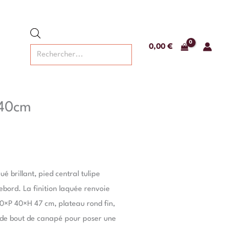
Recherche
de
produits
0,00
€
 40cm
é brillant, pied central tulipe
bord. La finition laquée renvoie
 40×P 40×H 47 cm, plateau rond fin,
 de bout de canapé pour poser une