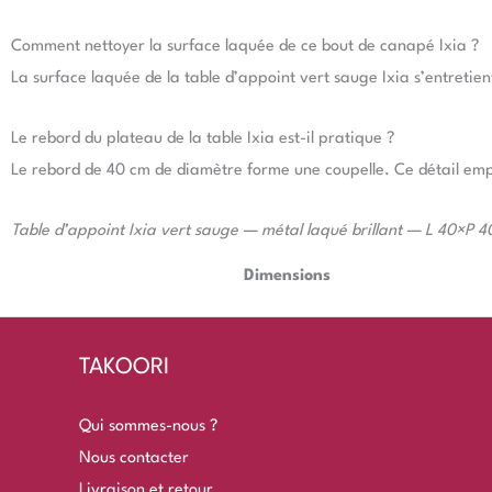
Comment nettoyer la surface laquée de ce bout de canapé Ixia ?
La surface laquée de la table d’appoint vert sauge Ixia s’entretient
Le rebord du plateau de la table Ixia est-il pratique ?
Le rebord de 40 cm de diamètre forme une coupelle. Ce détail empê
Table d’appoint Ixia vert sauge — métal laqué brillant — L 40×
Dimensions
TAKOORI
Qui sommes-nous ?
Nous contacter
Livraison et retour