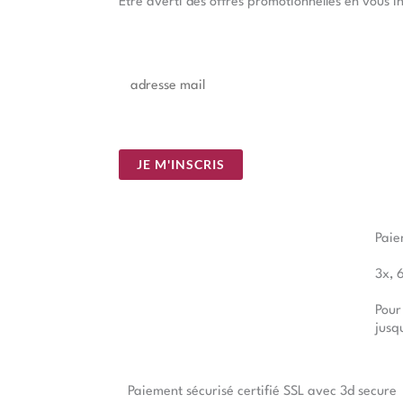
Être averti des offres promotionnelles en vous i
E
m
a
i
JE M'INSCRIS
l
*
Paie
3x, 
Pour
jusq
Paiement sécurisé certifié SSL avec 3d secure