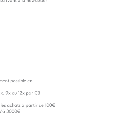
nscrivant à la newsletter
ment possible en
6x, 9x ou 12x par CB
 les achats à partir de 100€
u'à 3000€