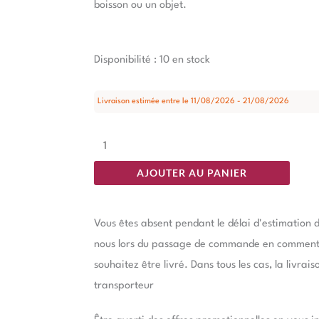
boisson ou un objet.
quantité
Disponibilité :
10 en stock
de
Table
Livraison estimée entre le 11/08/2026 - 21/08/2026
d'Appoint
Vert
Ixia
AJOUTER AU PANIER
40cm
Vous êtes absent pendant le délai d'estimation d
nous lors du passage de commande en commentai
souhaitez être livré. Dans tous les cas, la livrai
transporteur