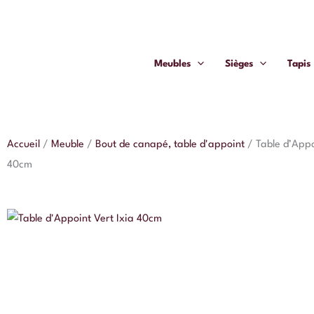
Aller
au
contenu
Meubles
Sièges
Tapis
Accueil
/
Meuble
/
Bout de canapé, table d'appoint
/
Table d’Appo
40cm