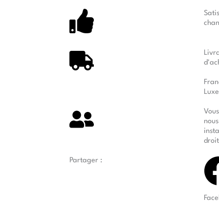
Sati
chan
Livr
d'ac
Fran
Luxe
Vous
nous
inst
droi
Partager :
Face