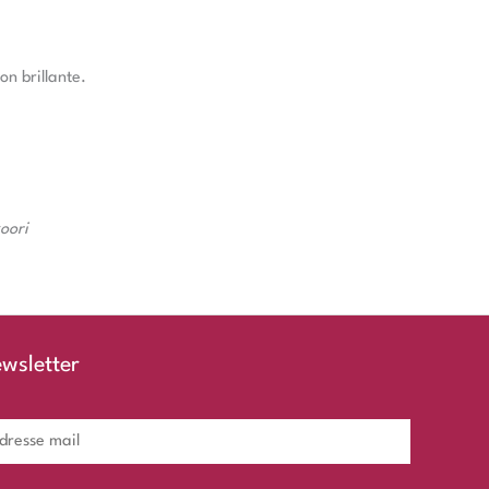
on brillante.
oori
wsletter