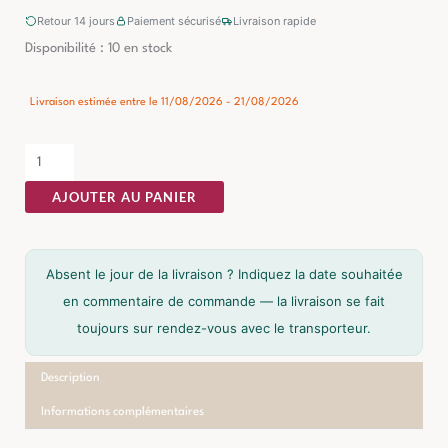
Retour 14 jours
Paiement sécurisé
Livraison rapide
quantité
Disponibilité :
10 en stock
de
Plateau
Livraison estimée entre le 11/08/2026 - 21/08/2026
Manguier
Ixia
80cm
AJOUTER AU PANIER
Absent le jour de la livraison ? Indiquez la date souhaitée
en commentaire de commande — la livraison se fait
toujours sur rendez-vous avec le transporteur.
Description
Informations complémentaires