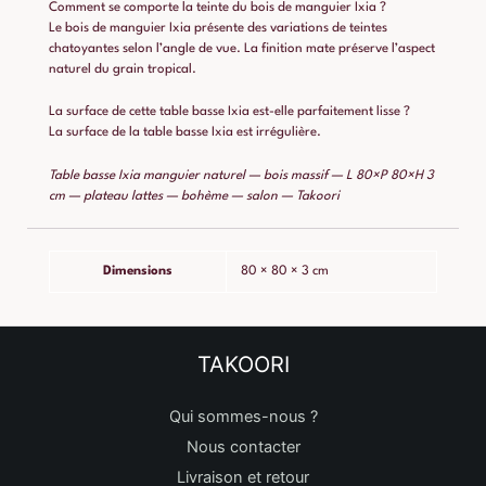
Comment se comporte la teinte du bois de manguier Ixia ?
Le bois de manguier Ixia présente des variations de teintes
chatoyantes selon l’angle de vue. La finition mate préserve l’aspect
naturel du grain tropical.
La surface de cette table basse Ixia est-elle parfaitement lisse ?
La surface de la table basse Ixia est irrégulière.
Table basse Ixia manguier naturel — bois massif — L 80×P 80×H 3
cm — plateau lattes — bohème — salon — Takoori
Dimensions
80 × 80 × 3 cm
TAKOORI
Qui sommes-nous ?
Nous contacter
Livraison et retour