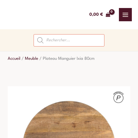
Aller
au
0,00
€
contenu
Recherche
de
produits
Accueil
/
Meuble
/
Plateau Manguier Ixia 80cm