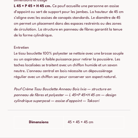
Dimensions et usage
L 45 × P 45 × H 45 cm.
Ce pouf accueille une personne en assise
d’appoint ou sert de support pour les jambes. La hauteur de 45 cm
s’aligne avec les assises de canapés standards. Le diamètre de 45
cm permet un placement dans des espaces restreints ou des zones
de circulation. La structure en panneau de fibres garantit la tenue
de la forme cylindrique.
Entretien
Le tissu bouclette 100% polyester se nettoie avec une brosse souple
ou un aspirateur à faible puissance pour retirer la poussière. Les
taches localisées se traitent avec un chiffon humide et un savon
neutre. L’anneau central en bois nécessite un dépoussiérage
régulier avec un chiffon sec pour conserver son aspect naturel.
Pouf Crème Tissu Bouclette Anneau Bois Ixia — structure en
panneau de fibres et polyester — L 45×P 45×H 45 cm — design
cylindrique superposé — assise d’appoint — Takoori
Dimensions
45 × 45 × 45 cm