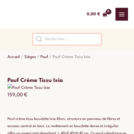
Aller
au
0,00
€
contenu
Recherche
de
produits
Accueil
/
Sièges
/
Pouf
/
Pouf Crème Tissu Ixia
Pouf Crème Tissu Ixia
159,00
€
Pouf crème tissu bouclette Ixia 45cm, structure en panneau de fibres et
anneau central en bois. Le revêtement en bouclette dense et irrégulier
offre un aspect mat absorbant. L 45×P 45×H 45 cm. Ce pouf cylindrique en