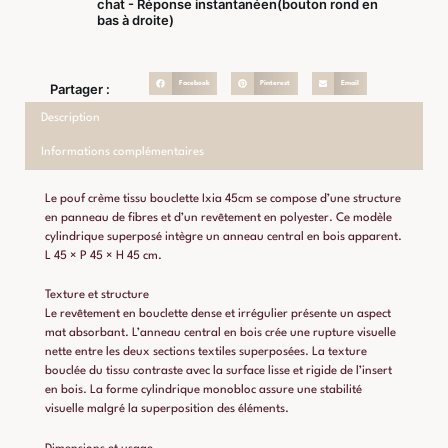
chat - Réponse instantanéen(bouton rond en
bas à droite)
Facebook
Pinterest
Email
Partager :
Description
Informations complémentaires
Le pouf crème tissu bouclette Ixia 45cm se compose d’une structure
en panneau de fibres et d’un revêtement en polyester. Ce modèle
cylindrique superposé intègre un anneau central en bois apparent.
L 45 × P 45 × H 45 cm.
Texture et structure
Le revêtement en bouclette dense et irrégulier présente un aspect
mat absorbant. L’anneau central en bois crée une rupture visuelle
nette entre les deux sections textiles superposées. La texture
bouclée du tissu contraste avec la surface lisse et rigide de l’insert
en bois. La forme cylindrique monobloc assure une stabilité
visuelle malgré la superposition des éléments.