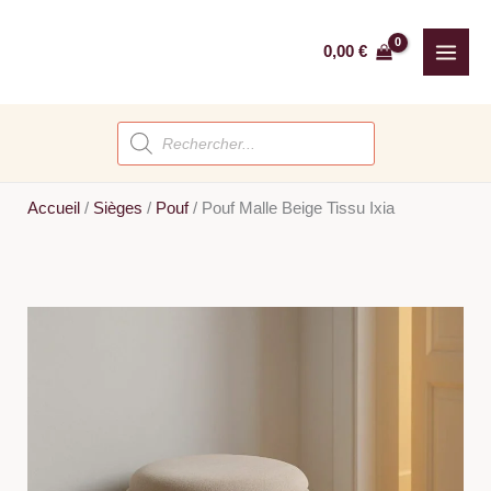
Aller
au
0,00
€
contenu
Recherche
de
produits
Accueil
/
Sièges
/
Pouf
/
Pouf Malle Beige Tissu Ixia