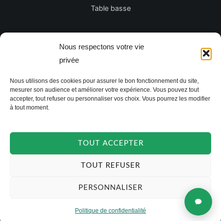
Table basse
Newsletter
Nous respectons votre vie
privée
E
Nous utilisons des cookies pour assurer le bon fonctionnement du site,
m
mesurer son audience et améliorer votre expérience. Vous pouvez tout
a
accepter, tout refuser ou personnaliser vos choix. Vous pourrez les modifier
à tout moment.
i
JE M'INSCRIS
l
*
TOUT ACCEPTER
TOUT REFUSER
PERSONNALISER
Politique de confidentialité
Copyright © 2026 TAKOORI.