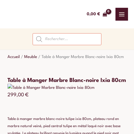
Aller
au
0,00
€
contenu
Recherche
de
produits
Accueil
/
Meuble
/
Table à Manger Marbre Blanc-noire Ixia 80cm
Table à Manger Marbre Blanc-noire Ixia 80cm
299,00
€
Table à manger marbre blanc-noire tulipe ixia 80cm, plateau rond en
marbre naturel veiné, pied central tulipe en métal laqué noir avec base
sculptée. Le plateau brillant renvoie la lumière quand le pied noir mat