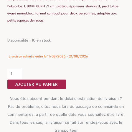
l’absorbe. L 80×P 80×H 71 cm, plateau épaisseur standard, pied tulipe
évasé monobloc. Format compact pour deux personnes, adaptée aux
petits espaces de repas.
quantité
Disponibilité :
10 en stock
de
Table
Livraison estimée entre le 11/08/2026 - 21/08/2026
à
Manger
Marbre
AJOUTER AU PANIER
Blanc-
noire
Vous êtes absent pendant le délai d'estimation de livraison ?
Ixia
Pas de problème, dites nous lors du passage de commande en
80cm
commentaires, à partir de quelle date vous souhaitez être livré.
Dans tous les cas, la livraison se fait sur rendez-vous avec le
transporteur