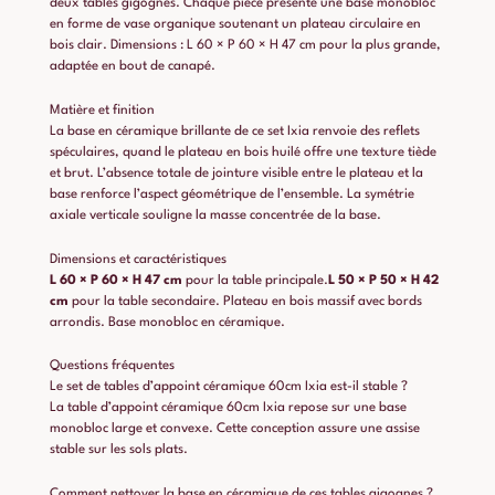
deux tables gigognes. Chaque pièce présente une base monobloc
en forme de vase organique soutenant un plateau circulaire en
bois clair. Dimensions : L 60 × P 60 × H 47 cm pour la plus grande,
adaptée en bout de canapé.
Matière et finition
La base en céramique brillante de ce set Ixia renvoie des reflets
spéculaires, quand le plateau en bois huilé offre une texture tiède
et brut. L’absence totale de jointure visible entre le plateau et la
base renforce l’aspect géométrique de l’ensemble. La symétrie
axiale verticale souligne la masse concentrée de la base.
Dimensions et caractéristiques
L 60 × P 60 × H 47 cm
pour la table principale.
L 50 × P 50 × H 42
cm
pour la table secondaire. Plateau en bois massif avec bords
arrondis. Base monobloc en céramique.
Questions fréquentes
Le set de tables d’appoint céramique 60cm Ixia est-il stable ?
La table d’appoint céramique 60cm Ixia repose sur une base
monobloc large et convexe. Cette conception assure une assise
stable sur les sols plats.
Comment nettoyer la base en céramique de ces tables gigognes ?