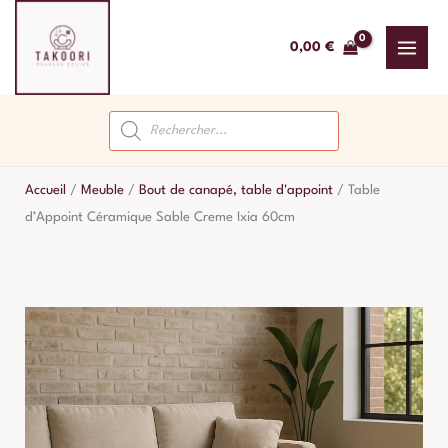
Aller
au
0,00
€
contenu
Recherche
de
produits
Accueil
/
Meuble
/
Bout de canapé, table d'appoint
/
Table
d’Appoint Céramique Sable Creme Ixia 60cm