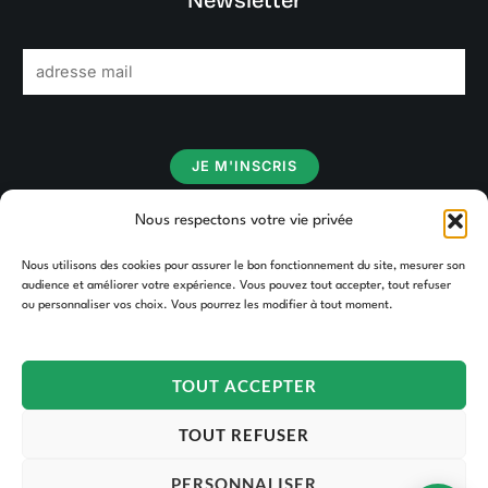
E
m
a
i
JE M'INSCRIS
l
*
Nous respectons votre vie privée
Nous utilisons des cookies pour assurer le bon fonctionnement du site, mesurer son
audience et améliorer votre expérience. Vous pouvez tout accepter, tout refuser
ou personnaliser vos choix. Vous pourrez les modifier à tout moment.
TOUT ACCEPTER
TOUT REFUSER
PERSONNALISER