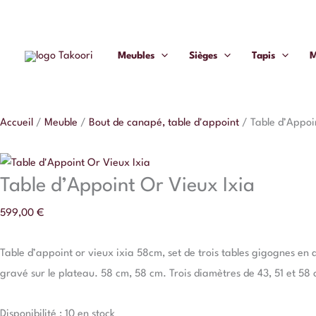
Aller
quantité
au
de
contenu
Table
Meubles
Sièges
Tapis
M
d'Appoint
Or
Vieux
Accueil
/
Meuble
/
Bout de canapé, table d'appoint
/
Table d’Appoi
Ixia
Table d’Appoint Or Vieux Ixia
599,00
€
Table d’appoint or vieux ixia 58cm, set de trois tables gigognes en a
gravé sur le plateau. 58 cm, 58 cm. Trois diamètres de 43, 51 et 58
Disponibilité :
10 en stock