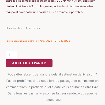
entre le pied central et le plateau grâce . L 70×P 70×H 74 cm, épaisseur
plateau inférieure à 3 cm. Usage compact en bout de canapé ou table
d’appoint pour poser une boisson ou un ordinateur portable.
quantité
Disponibilité :
10 en stock
de
Table
Livraison estimée entre le 11/08/2026 - 21/08/2026
d'Appoint
Anthracite
Ixia
AJOUTER AU PANIER
70cm
Vous êtes absent pendant le délai d'estimation de livraison ?
Pas de problème, dites nous lors du passage de commande en
commentaires, à partir de quelle date vous souhaitez être livré.
Dans tous les cas, la livraison se fait sur rendez-vous avec le
transporteur