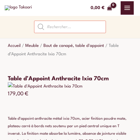
Aller
0,00
€
au
contenu
Recherche
de
produits
Accueil
/
Meuble
/
Bout de canapé, table d'appoint
/
Table
d’Appoint Anthracite Ixia 70cm
Table d’Appoint Anthracite Ixia 70cm
179,00
€
Table d’appoint anthracite métal ixia 70cm, acier finition poudre mate,
plateau carré à bords nets soutenu par un pied central unique en T
inversé. La finition mate absorbe la lumière, absence de jointure visible