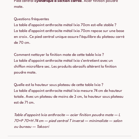
Pied central
cylindrique à section carrée
. Acier finition poudre
mate.
Questions fréquentes
La table d’appoint anthracite métal Ixia 70cm est-elle stable ?
La table d’appoint anthracite métal Ixia 70cm repose sur une base
en croix. Ce pied central unique assure l’équilibre du plateau carré
de 70 cm.
Comment nettoyer la finition mate de cette table Ixia ?
La table d’appoint anthracite métal Ixia s’entretient avec un
chiffon microfibre sec. Les produits abrasifs altèrent la finition
poudre mate.
Quelle est la hauteur sous plateau de cette table Ixia ?
La table d’appoint anthracite métal Ixia mesure 74 cm de hauteur
totale. Avec un plateau de moins de 3 cm, la hauteur sous plateau
est de 71 cm.
Table d’appoint Ixia anthracite — acier finition poudre mate — L
70×P 70×H 74 cm — pied central T inversé — minimaliste — salon
ou bureau — Takoori