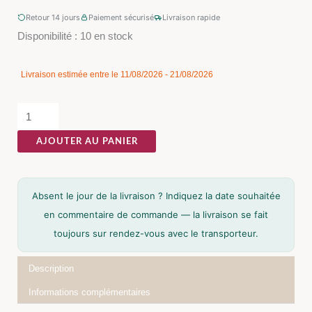
Retour 14 jours
Paiement sécurisé
Livraison rapide
quantité
Disponibilité :
10 en stock
de
Table
Livraison estimée entre le 11/08/2026 - 21/08/2026
Basse
Acacia
Ixia
AJOUTER AU PANIER
150cm
Absent le jour de la livraison ? Indiquez la date souhaitée
en commentaire de commande — la livraison se fait
toujours sur rendez-vous avec le transporteur.
Description
Informations complémentaires