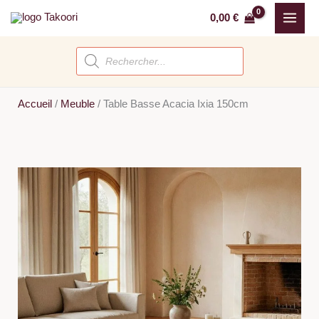
Aller
0,00
€
au
contenu
Recherche
de
produits
Accueil
/
Meuble
/
Table Basse Acacia Ixia 150cm