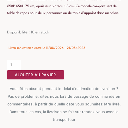
65×P 65×H 75 cm, épaisseur plateau 1,8 cm. Ce modèle compact sert de
table de repas pour deux personnes ou de table d’appoint dans un salon.
quantité
Disponibilité :
10 en stock
de
Table
Livraison estimée entre le 11/08/2026 - 21/08/2026
à
Manger
Anthracite
AJOUTER AU PANIER
Ixia
65cm
Vous êtes absent pendant le délai d'estimation de livraison ?
Pas de problème, dites nous lors du passage de commande en
commentaires, à partir de quelle date vous souhaitez être livré.
Dans tous les cas, la livraison se fait sur rendez-vous avec le
transporteur