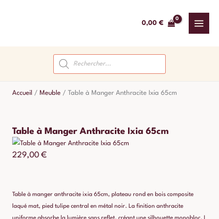
Aller
au
0,00
€
contenu
Recherche
de
produits
Accueil
/
Meuble
/
Table à Manger Anthracite Ixia 65cm
Table à Manger Anthracite Ixia 65cm
229,00
€
Table à manger anthracite ixia 65cm, plateau rond en bois composite
laqué mat, pied tulipe central en métal noir. La finition anthracite
uniforme absorbe la lumière sans reflet, créant une silhouette monobloc. L