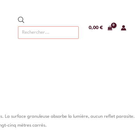
Recherche
de
produits
0,00
€
s. La surface granuleuse absorbe la lumière, aucun reflet parasite.
ngt-cinq mètres carrés.