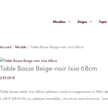
Aller
quantité
au
de
contenu
Table
Meubles
Sièges
Tapis
Basse
Beige-
noir
Ixia
Accueil
/
Meuble
/
Table Basse Beige-noir Ixia 68cm
68cm
Table Basse Beige-noir Ixia 68cm
239,00
€
Table basse sable ixia 68cm, plateau rond en magnésium et fibre de 
L 68×P 68×H 44 cm, plateau monobloc, structure sans traverse. Usa