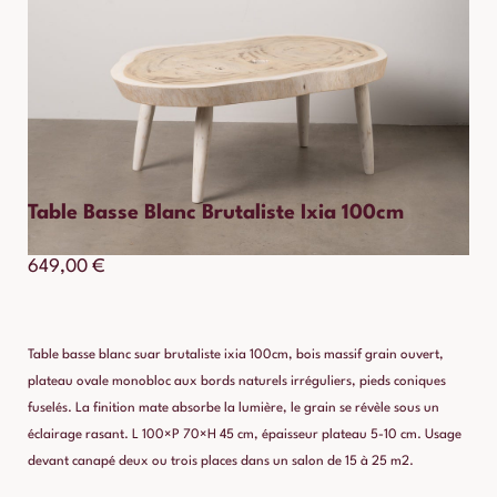
Table Basse Blanc Brutaliste Ixia 100cm
649,00
€
Table basse blanc suar brutaliste ixia 100cm, bois massif grain ouvert,
plateau ovale monobloc aux bords naturels irréguliers, pieds coniques
fuselés. La finition mate absorbe la lumière, le grain se révèle sous un
éclairage rasant. L 100×P 70×H 45 cm, épaisseur plateau 5-10 cm. Usage
devant canapé deux ou trois places dans un salon de 15 à 25 m2.