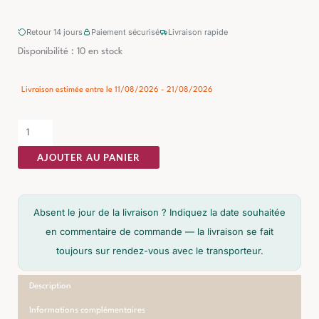
Retour 14 jours
Paiement sécurisé
Livraison rapide
quantité
Disponibilité :
10 en stock
de
Table
Livraison estimée entre le 11/08/2026 - 21/08/2026
Basse
Blanc
Brutaliste
AJOUTER AU PANIER
Ixia
100cm
Absent le jour de la livraison ? Indiquez la date souhaitée
en commentaire de commande — la livraison se fait
toujours sur rendez-vous avec le transporteur.
Description
Informations complémentaires