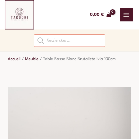
Aller
au
0,00
€
contenu
Recherche
de
produits
Accueil
/
Meuble
/
Table Basse Blanc Brutaliste Ixia 100cm