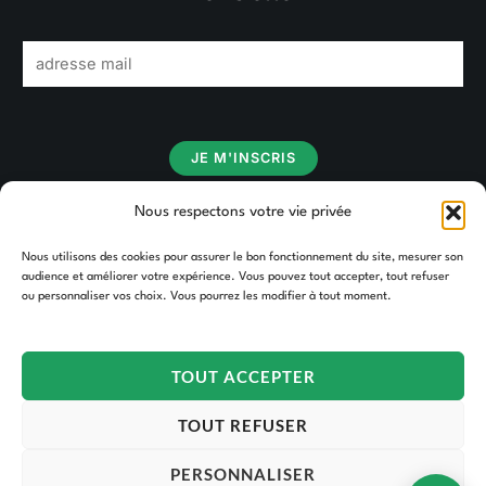
E
m
a
i
JE M'INSCRIS
l
*
Nous respectons votre vie privée
Nous utilisons des cookies pour assurer le bon fonctionnement du site, mesurer son
audience et améliorer votre expérience. Vous pouvez tout accepter, tout refuser
ou personnaliser vos choix. Vous pourrez les modifier à tout moment.
TOUT ACCEPTER
Copyright © 2026 TAKOORI.
TOUT REFUSER
PERSONNALISER