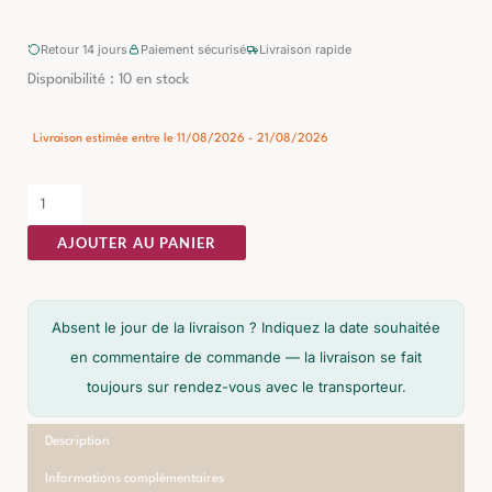
Retour 14 jours
Paiement sécurisé
Livraison rapide
quantité
Disponibilité :
10 en stock
de
Table
Livraison estimée entre le 11/08/2026 - 21/08/2026
Basse
Marbre
Blanc-
AJOUTER AU PANIER
naturel
Ixia
80cm
Absent le jour de la livraison ? Indiquez la date souhaitée
en commentaire de commande — la livraison se fait
toujours sur rendez-vous avec le transporteur.
Description
Informations complémentaires