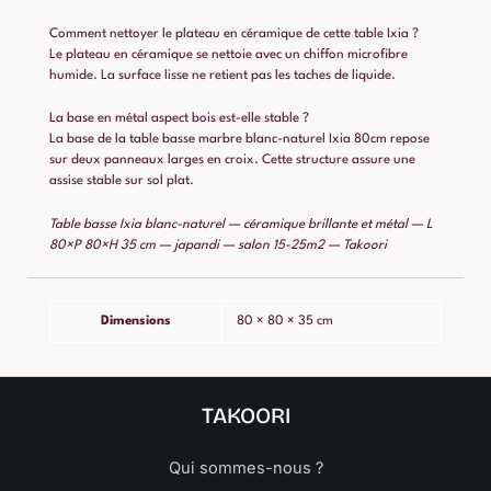
Comment nettoyer le plateau en céramique de cette table Ixia ?
Le plateau en céramique se nettoie avec un chiffon microfibre
humide. La surface lisse ne retient pas les taches de liquide.
La base en métal aspect bois est-elle stable ?
La base de la table basse marbre blanc-naturel Ixia 80cm repose
sur deux panneaux larges en croix. Cette structure assure une
assise stable sur sol plat.
Table basse Ixia blanc-naturel — céramique brillante et métal — L
80×P 80×H 35 cm — japandi — salon 15-25m2 — Takoori
Dimensions
80 × 80 × 35 cm
TAKOORI
Qui sommes-nous ?