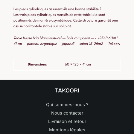
Les pieds cylindriques assurent-ils une bonne stabilité ?
Les trois pieds cylindriques massifs de cette table Ixia sont
positionnés de manière asymétrique. Cette structure garantit une
assise horizontale stable sur sol plat.
Table basse Ixia blanc-naturel — bois composite — L 125×P 60×H
41 cm — plateau organique — japandi — salon 15-25m2 — Takoori
Dimensions
60 × 125 × 41 cm
TAKOORI
Qui sommes-nous ?
Nous contacter
Livraison et retour
Mentions légales