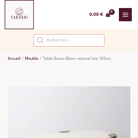
Aller
au
0,00
€
contenu
Recherche
de
produits
Accueil
/
Meuble
/
Table Basse Blanc-naturel Ixia 125cm