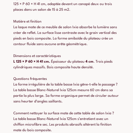
125 × P 60 × H 41 cm, adaptée devant un canapé deux ou trois
places dans un salon de 15 à 25 m2.
Matière et finition
La laque mate de ce meuble de salon Ixia absorbe la lumière sans
créer de reflet. La surface lisse contraste avec le grain vertical des
pieds en bois composite. La forme amiboïde du plateau crée un
contour fluide sans aucune arête géométrique.
Dimensions et caractéristiques
L 125 × P 60 × H 41 cm.
Épaisseur du plateau
4 cm
. Trois pieds
cylindriques massifs. Bois composite haute densité.
Questions fréquentes
La forme irrégulière de la table basse Ixia gêne-t-elle le passage ?
La table basse Blanc-Naturel Ixia 125cm mesure 60 cm dans sa
partie la plus large. Sa forme organique permet de circuler autour
sans heurter d’angles saillants.
Comment nettoyer la surface mate de cette table de salon Ixia ?
La table basse Blanc-Naturel Ixia 125cm s’entretient avec un
chiffon microfibre sec. Les produits abrasifs altèrent la finition
mate du bois composite.