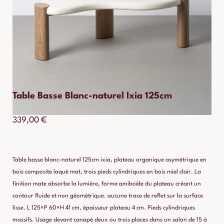
Table Basse Blanc-naturel Ixia 125cm
339,00
€
Table basse blanc-naturel 125cm ixia, plateau organique asymétrique en
bois composite laqué mat, trois pieds cylindriques en bois miel clair. La
finition mate absorbe la lumière, forme amiboïde du plateau créant un
contour fluide et non géométrique. aucune trace de reflet sur la surface
lisse. L 125×P 60×H 41 cm, épaisseur plateau 4 cm. Pieds cylindriques
massifs. Usage devant canapé deux ou trois places dans un salon de 15 à