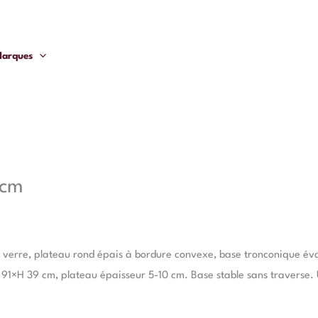
arques
1cm
 verre, plateau rond épais à bordure convexe, base tronconique éva
×P 91×H 39 cm, plateau épaisseur 5-10 cm. Base stable sans travers