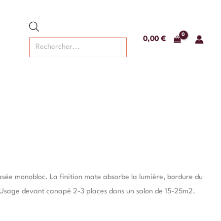
Recherche
de
produits
0,00
€
sée monobloc. La finition mate absorbe la lumière, bordure du
e. Usage devant canapé 2-3 places dans un salon de 15-25m2.