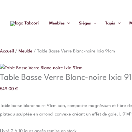
Aller
au
contenu
Meubles
Sièges
Tapis
M
Accueil
/
Meuble
/
Table Basse Verre Blanc-noire Ixia 91cm
Table Basse Verre Blanc-noire Ixia 9
549,00
€
Table basse blanc-noire 91cm ixia, composite magnésium et fibre de
plateau sculptée en arrondi convexe créant un effet de gale. L 91
Livré 2 à 10 jours après remise en stock