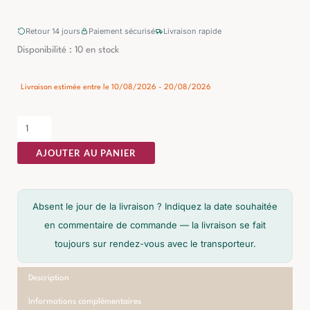
Retour 14 jours
Paiement sécurisé
Livraison rapide
quantité
Disponibilité :
10 en stock
de
Table
Livraison estimée entre le 10/08/2026 - 20/08/2026
Basse
Blanc
Ixia
AJOUTER AU PANIER
59cm
Absent le jour de la livraison ? Indiquez la date souhaitée
en commentaire de commande — la livraison se fait
toujours sur rendez-vous avec le transporteur.
Description
Informations complémentaires