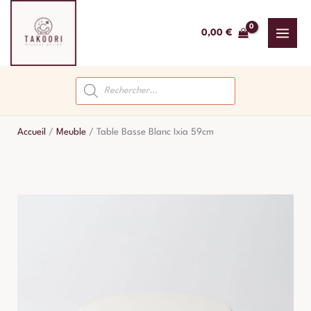
Aller
au
0,00
€
contenu
Recherche
de
produits
Accueil
/
Meuble
/
Table Basse Blanc Ixia 59cm