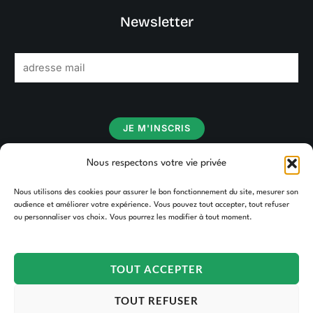
Newsletter
E
m
a
i
JE M'INSCRIS
l
*
Nous respectons votre vie privée
Nous utilisons des cookies pour assurer le bon fonctionnement du site, mesurer son
audience et améliorer votre expérience. Vous pouvez tout accepter, tout refuser
ou personnaliser vos choix. Vous pourrez les modifier à tout moment.
TOUT ACCEPTER
TOUT REFUSER