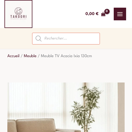
Aller
au
0,00
€
contenu
Recherche
de
produits
Accueil
/
Meuble
/
Meuble TV Acacia Ixia 130cm