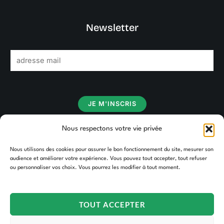
Newsletter
E
m
a
i
JE M'INSCRIS
l
*
Nous respectons votre vie privée
Nous utilisons des cookies pour assurer le bon fonctionnement du site, mesurer son
audience et améliorer votre expérience. Vous pouvez tout accepter, tout refuser
ou personnaliser vos choix. Vous pourrez les modifier à tout moment.
TOUT ACCEPTER
Copyright © 2026 TAKOORI.