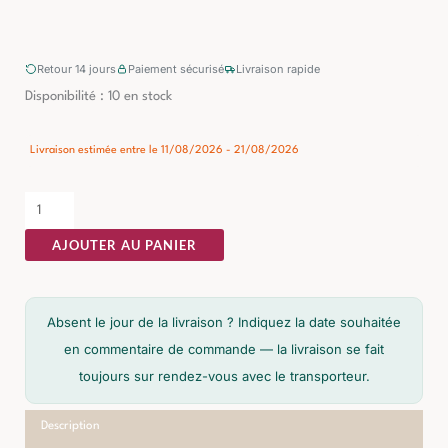
Retour 14 jours
Paiement sécurisé
Livraison rapide
quantité
Disponibilité :
10 en stock
de
Meuble
Livraison estimée entre le 11/08/2026 - 21/08/2026
TV
Acacia
Ixia
AJOUTER AU PANIER
130cm
Absent le jour de la livraison ? Indiquez la date souhaitée
en commentaire de commande — la livraison se fait
toujours sur rendez-vous avec le transporteur.
Description