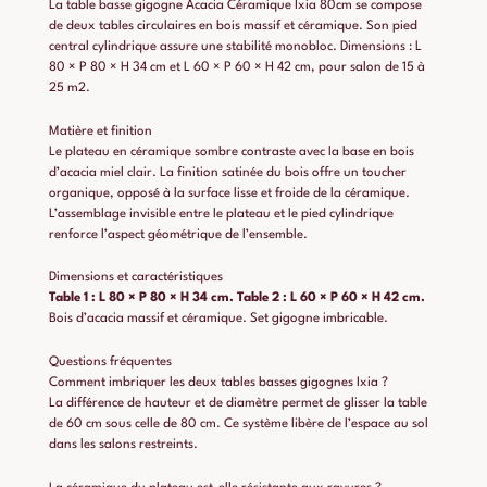
La table basse gigogne Acacia Céramique Ixia 80cm se compose
de deux tables circulaires en bois massif et céramique. Son pied
central cylindrique assure une stabilité monobloc. Dimensions : L
80 × P 80 × H 34 cm et L 60 × P 60 × H 42 cm, pour salon de 15 à
25 m2.
Matière et finition
Le plateau en céramique sombre contraste avec la base en bois
d’acacia miel clair. La finition satinée du bois offre un toucher
organique, opposé à la surface lisse et froide de la céramique.
L’assemblage invisible entre le plateau et le pied cylindrique
renforce l’aspect géométrique de l’ensemble.
Dimensions et caractéristiques
Table 1 : L 80 × P 80 × H 34 cm.
Table 2 : L 60 × P 60 × H 42 cm.
Bois d’acacia massif et céramique. Set gigogne imbricable.
Questions fréquentes
Comment imbriquer les deux tables basses gigognes Ixia ?
La différence de hauteur et de diamètre permet de glisser la table
de 60 cm sous celle de 80 cm. Ce système libère de l’espace au sol
dans les salons restreints.