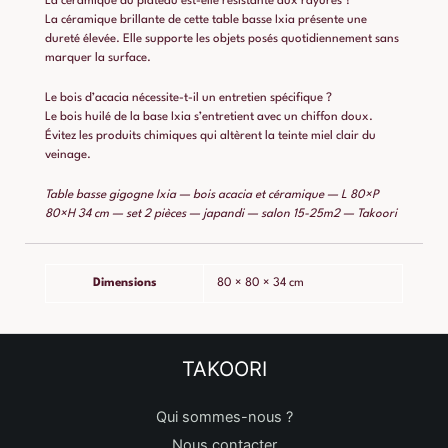
La céramique du plateau est-elle résistante aux rayures ?
La céramique brillante de cette table basse Ixia présente une
dureté élevée. Elle supporte les objets posés quotidiennement sans
marquer la surface.
Le bois d’acacia nécessite-t-il un entretien spécifique ?
Le bois huilé de la base Ixia s’entretient avec un chiffon doux.
Évitez les produits chimiques qui altèrent la teinte miel clair du
veinage.
Table basse gigogne Ixia — bois acacia et céramique — L 80×P
80×H 34 cm — set 2 pièces — japandi — salon 15-25m2 — Takoori
Dimensions
80 × 80 × 34 cm
TAKOORI
Qui sommes-nous ?
Nous contacter