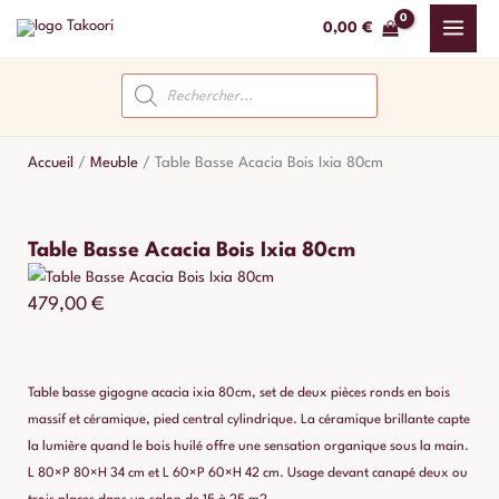
Aller
0,00
€
au
contenu
Recherche
de
produits
Accueil
/
Meuble
/
Table Basse Acacia Bois Ixia 80cm
Table Basse Acacia Bois Ixia 80cm
479,00
€
Table basse gigogne acacia ixia 80cm, set de deux pièces ronds en bois
massif et céramique, pied central cylindrique. La céramique brillante capte
la lumière quand le bois huilé offre une sensation organique sous la main.
L 80×P 80×H 34 cm et L 60×P 60×H 42 cm. Usage devant canapé deux ou