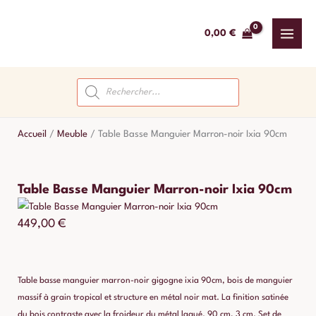
Aller
au
0,00
€
contenu
Recherche
de
produits
Accueil
/
Meuble
/
Table Basse Manguier Marron-noir Ixia 90cm
Table Basse Manguier Marron-noir Ixia 90cm
449,00
€
Table basse manguier marron-noir gigogne ixia 90cm, bois de manguier
massif à grain tropical et structure en métal noir mat. La finition satinée
du bois contraste avec la froideur du métal laqué. 90 cm, 3 cm. Set de