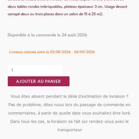
deux tables rondes imbriquables, plateau épaisseur 3 cm. Usage devant
canapé deux ou trois places dans un salon de 15 à 25 m2.
quantité
Disponible à la commande le 24 août 2026
de
Table
Livraison estimée entre le 25/08/2026 - 04/09/2026
Basse
Manguier
Marron-
AJOUTER AU PANIER
noir
Ixia
Vous êtes absent pendant le délai d'estimation de livraison ?
90cm
Pas de problème, dites nous lors du passage de commande en
commentaires, à partir de quelle date vous souhaitez être livré.
Dans tous les cas, la livraison se fait sur rendez-vous avec le
transporteur