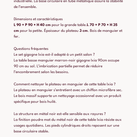
industrielle. La base circulaire en tube métallique assure la stabilité
de l’ensemble.
Dimensions et caractéristiques
L 90 × P 90 × H 40 cm
pour la grande table.
L 70 × P 70 × H 35
cm
pour la petite. Épaisseur du plateau
3 cm
. Bois de manguier et
fer.
Questions fréquentes
Le set gigogne Ixia est-il adapté à un petit salon ?
La table basse manguier marron-noir gigogne Ixia 90cm occupe
90 cm au sol. L’imbrication partielle permet de réduire
l’encombrement selon les besoins.
Comment nettoyer le plateau en manguier de cette table Ixia ?
Le plateau en manguier s’entretient avec un chiffon microfibre sec.
Le bois massif supporte un nettoyage occasionnel avec un produit
spécifique pour bois huilé.
La structure en métal noir est-elle sensible aux rayures ?
La finition poudre mat du métal noir de cette table Ixia résiste aux
usages quotidiens. Les pieds cylindriques droits reposent sur une
base circulaire stable.