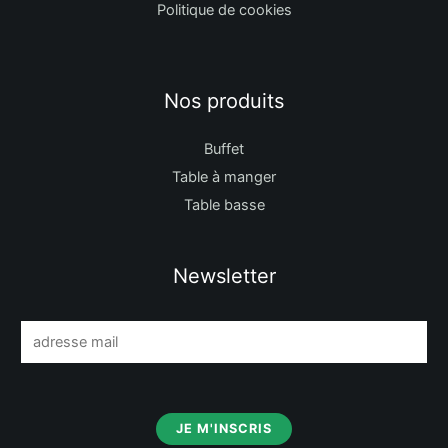
Politique de cookies
Nos produits
Buffet
Table à manger
Table basse
Newsletter
E
m
a
i
JE M'INSCRIS
l