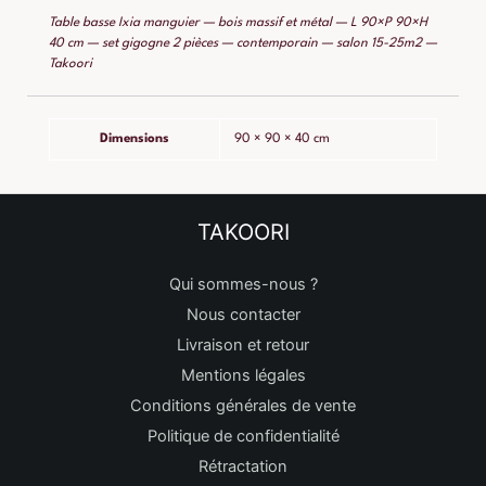
Table basse Ixia manguier — bois massif et métal — L 90×P 90×H
40 cm — set gigogne 2 pièces — contemporain — salon 15-25m2 —
Takoori
Dimensions
90 × 90 × 40 cm
TAKOORI
Qui sommes-nous ?
Nous contacter
Livraison et retour
Mentions légales
Conditions générales de vente
Politique de confidentialité
Rétractation