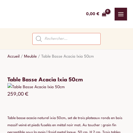
Aller
au
0,00
€
contenu
Recherche
de
produits
Accueil
/
Meuble
/
Table Basse Acacia Ixia 50cm
Table Basse Acacia Ixia 50cm
259,00
€
Table basse acacia naturel ixia 50cm, set de trois plateaux ronds en bois
massif veiné et pieds fuselés en métal noir mat. Au toucher : grain fin
perceptible sous la main | froid metal laque. 50 cm, H 2 cm. Trois tables