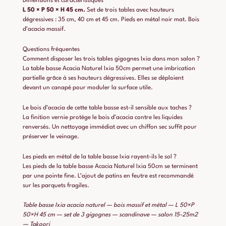
Dimensions et caractéristiques
L 50 × P 50 × H 45 cm.
Set de trois tables avec hauteurs
dégressives : 35 cm, 40 cm et 45 cm. Pieds en métal noir mat. Bois
d’acacia massif.
Questions fréquentes
Comment disposer les trois tables gigognes Ixia dans mon salon ?
La table basse Acacia Naturel Ixia 50cm permet une imbrication
partielle grâce à ses hauteurs dégressives. Elles se déploient
devant un canapé pour moduler la surface utile.
Le bois d’acacia de cette table basse est-il sensible aux taches ?
La finition vernie protège le bois d’acacia contre les liquides
renversés. Un nettoyage immédiat avec un chiffon sec suffit pour
préserver le veinage.
Les pieds en métal de la table basse Ixia rayent-ils le sol ?
Les pieds de la table basse Acacia Naturel Ixia 50cm se terminent
par une pointe fine. L’ajout de patins en feutre est recommandé
sur les parquets fragiles.
Table basse Ixia acacia naturel — bois massif et métal — L 50×P
50×H 45 cm — set de 3 gigognes — scandinave — salon 15-25m2
— Takoori